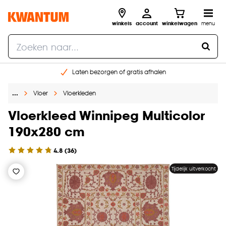
winkels
account
winkelwagen
menu
Laten bezorgen of gratis afhalen
Shop online of in onze 14 winkels
…
Vloer
Vloerkleden
Gratis raam advies en opmeten aan huis
€ 5,- korting op je volgende bestelling
Vloerkleed Winnipeg Multicolor
190x280 cm
4.8
(
36
)
Tijdelijk uitverkocht