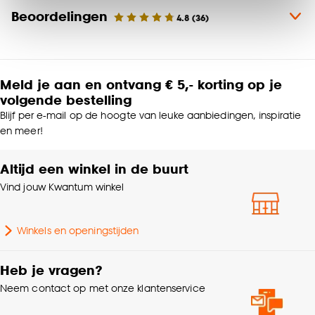
Klik op ‘Ja, alles toestaan’ om gebruik te maken
Materiaal
Polyester
Beoordelingen
4.8
(
36
)
van alle cookies, of klik op ‘weigeren’ om alleen de
noodzakelijke cookies te accepteren. Je kunt er ook
Productafmetingen (cm)
1x190x280 (hxbxd)
voor kiezen om bepaalde cookies wel of niet te
accepteren door op ‘Cookies aanpassen’ te
Meld je aan en ontvang € 5,- korting op je
Woonkamer, Slaapkamer,
klikken.
Geschikt voor ruimte
volgende bestelling
Zithoek
Blijf per e-mail op de hoogte van leuke aanbiedingen, inspiratie
Goed om te weten is dat je deze keuze altijd nog
en meer!
Kleurtint
Multicolor, Rood, Roze
kan aanpassen, bekijk hiervoor onze
cookieverklaring
.
Altijd een winkel in de buurt
Samenstelling
100% Polyester
Vind jouw Kwantum winkel
Standaard afmetingen
190x280cm
Winkels en openingstijden
Gewicht
12 Kg
Heb je vragen?
Neem contact op met onze klantenservice
Geschikt voor
Vloerverwarming