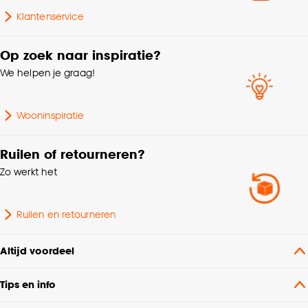
Klantenservice
Breedte Vloerkleed
150cm - 200cm
Op zoek naar inspiratie?
Lengte Vloerkleed
250cm of langer
We helpen je graag!
Poolhoogte
Laagpolig
Wooninspiratie
Vorm
Rechthoekig
Ruilen of retourneren?
Zo werkt het
Garantietermijn
24 maanden
Geschikt voor binnen
Ruilen en retourneren
Binnen
buiten
Altijd voordeel
Soort vloerkleed
Kleurrijk vloerkleed
Tips en info
Nummer
N07C - B04C