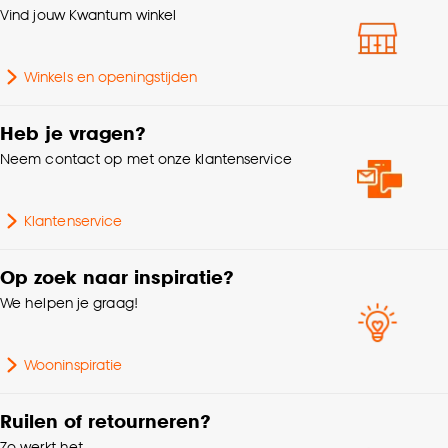
klikken.
Vind jouw Kwantum winkel
Lengte
100 CM
Goed om te weten is dat je deze keuze altijd nog
Winkels en openingstijden
kan aanpassen, bekijk hiervoor onze
Gewicht
0.8 Kg
cookieverklaring
.
Heb je vragen?
Geschikt voor
Vloerverwarming
Neem contact op met onze klantenservice
Vorm
Organisch
Klantenservice
Garantietermijn
24 maanden
Op zoek naar inspiratie?
We helpen je graag!
Geschikt voor binnen
Binnen
buiten
Wooninspiratie
Dessin
Effen
Ruilen of retourneren?
Zo werkt het
Geschikt voor ruimte
Kinderkamer, Babykamer