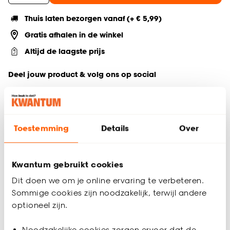
Thuis laten bezorgen vanaf (+ € 5,99)
Gratis afhalen in de winkel
Altijd de laagste prijs
Deel jouw product & volg ons op social
Toestemming
Details
Over
Productomschrijving
Dit schattige vloerkleed van 60x100 cm is de perfecte
toevoeging voor elke baby- of kinderkamer. Het vloerkleed in
Kwantum gebruikt cookies
de vorm van een wolk voegt een speelse en zachte
uitstraling toe aan de ruimte. Gemaakt van 100% katoen,
Dit doen we om je online ervaring te verbeteren.
biedt het een comfortabele en veilige ondergrond voor je
Sommige cookies zijn noodzakelijk, terwijl andere
kleintje om op te spelen of te kruipen. Het vloerkleed voegt
optioneel zijn.
niet alleen een leuke sfeer toe, maar is ook praktisch en
makkelijk te onderhouden. Een must-have voor een knusse en
Noodzakelijke cookies zorgen ervoor dat de