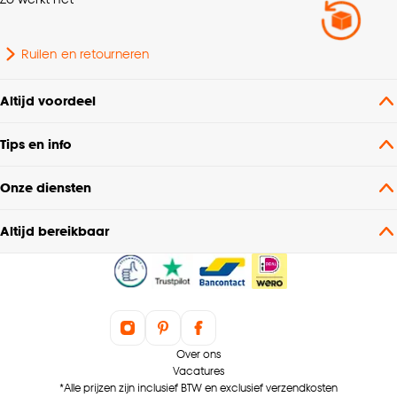
Breedte Vloerkleed
100cm - 150cm
Ruilen en retourneren
Soort vloerkleed
Kindervloerkleed
Altijd voordeel
Tips en info
Lengte Vloerkleed
0cm - 100cm
Onze diensten
Poolhoogte
Laagpolig
Altijd bereikbaar
Interieurstijl
Landelijk
Standaard afmetingen
60x100cm
Over ons
Vacatures
*Alle prijzen zijn inclusief BTW en exclusief verzendkosten