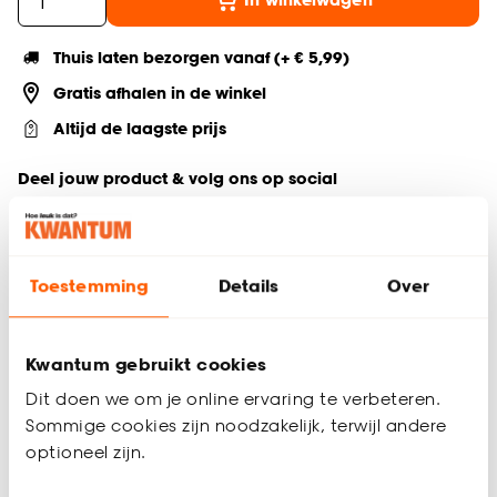
Thuis laten bezorgen vanaf (+ € 5,99)
Gratis afhalen in de winkel
Altijd de laagste prijs
Deel jouw product & volg ons op social
Toestemming
Details
Over
Productomschrijving
Creëer een sfeervolle en moderne ambiance in je interieur
met de Forna vloerlamp. Deze houten 3-pootlamp met off-
Kwantum gebruikt cookies
white lampenkap voegt een veel sfeer en warmte toe aan
elke ruimte. Het houten frame geeft de staande lamp een
Dit doen we om je online ervaring te verbeteren.
natuurlijke uitstraling, terwijl de off-white lampenkap zacht en
Sommige cookies zijn noodzakelijk, terwijl andere
diffuus licht verspreidt voor een gezellige ambiance.
optioneel zijn.
Dankzij het sfeervolle en moderne design is de Forna