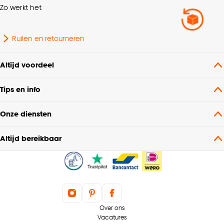
Zo werkt het
Interieurstijl
Modern
Ruilen en retourneren
60% hout 20% polyester
Samenstelling
20% kunststof
Altijd voordeel
Aantal lichtbronnen
1 Stk
Tips en info
Fitting
E27 fitting
Onze diensten
Altijd bereikbaar
Wattage
60 Wt
Inclusief dimmer
Nee
Voltage
230 V
Over ons
Vacatures
Hoogte
150 CM