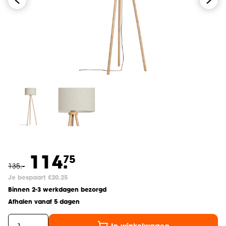
114.
75
135
.
-
Je bespaart €20.25
Binnen 2-3 werkdagen bezorgd
Afhalen vanaf 5 dagen
In winkelwagen