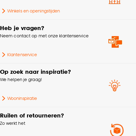
Goed om te weten is dat je deze keuze altijd nog
Winkels en openingstijden
Garantietermijn
24 maanden
kan aanpassen, bekijk hiervoor onze
cookieverklaring
.
Heb je vragen?
Doorsnede
10.9 CM
Neem contact op met onze klantenservice
Lengte
10.9 CM
Klantenservice
Gewicht
0.29 Kg
Op zoek naar inspiratie?
We helpen je graag!
Wooninspiratie
Ruilen of retourneren?
Zo werkt het