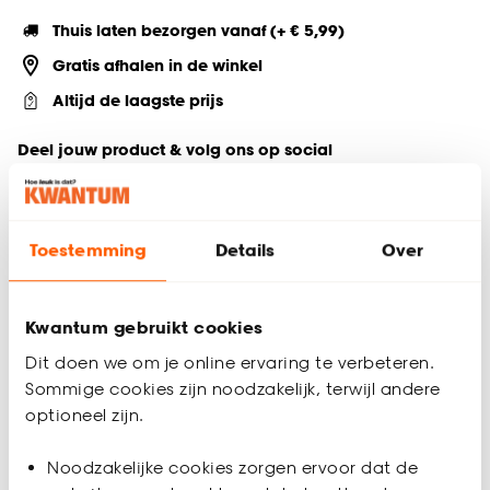
Thuis laten bezorgen vanaf (+ € 5,99)
Gratis afhalen in de winkel
Altijd de laagste prijs
Deel jouw product & volg ons op social
Toestemming
Details
Over
Productomschrijving
Bewaar je voorraad in stijl met deze transparante Square
voorraadpot. Het glazen ontwerp met een bamboe deksel
Kwantum gebruikt cookies
heeft een afmeting van 109x109x11 cm (lxbxh) en biedt
Dit doen we om je online ervaring te verbeteren.
voldoende ruimte om je producten op een overzichtelijke
Sommige cookies zijn noodzakelijk, terwijl andere
manier te bewaren. Een perfecte combinatie van stijl en
optioneel zijn.
functionaliteit voor je keuken.
Productspecificaties
Noodzakelijke cookies zorgen ervoor dat de