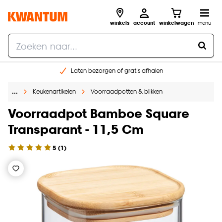
winkels
account
winkelwagen
menu
Laten bezorgen of gratis afhalen
Shop online of in onze 14 winkels
…
Keukenartikelen
Voorraadpotten & blikken
Gratis raam advies en opmeten aan huis
€ 5,- korting op je volgende bestelling
Voorraadpot Bamboe Square
Transparant - 11,5 Cm
5
(
1
)