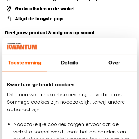
Gratis afhalen in de winkel
Altijd de laagste prijs
Deel jouw product & volg ons op social
Toestemming
Details
Over
Productomschrijving
Creëer een magische sfeer in de kinderkamer met de Moon
wandhanger. Deze gouden maantjes van metaal dienen als
Kwantum gebruikt cookies
betoverende wanddecoratie en brengen sfeer in elke ruimte.
Tover de kamer om tot een dromerige en gezellige
Dit doen we om je online ervaring te verbeteren.
omgeving.
Sommige cookies zijn noodzakelijk, terwijl andere
optioneel zijn.
Productspecificaties
Noodzakelijke cookies zorgen ervoor dat de
Artikelnummer
4311323
website soepel werkt, zoals het onthouden van