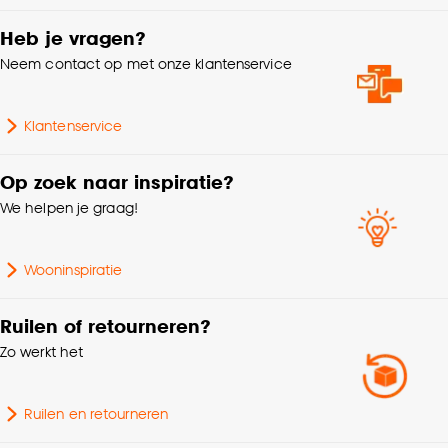
Hoogte
55 CM
Goed om te weten is dat je deze keuze altijd nog
kan aanpassen, bekijk hiervoor onze
Heb je vragen?
cookieverklaring
.
Breedte
0.5 CM
Neem contact op met onze klantenservice
Lengte
8.5 CM
Klantenservice
Op zoek naar inspiratie?
We helpen je graag!
Wooninspiratie
Ruilen of retourneren?
Zo werkt het
Ruilen en retourneren