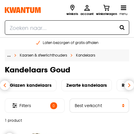
winkels
account
winkelwagen
menu
Laten bezorgen of gratis afhalen
Shop online of in onze 14 winkels
…
Kaarsen & sfeerlichthouders
Kandelaars
Gratis raam advies en opmeten aan huis
€ 5,- korting op je volgende bestelling
Kandelaars Goud
Glazen kandelaars
Zwarte kandelaars
Roze
Filters
0
1 product