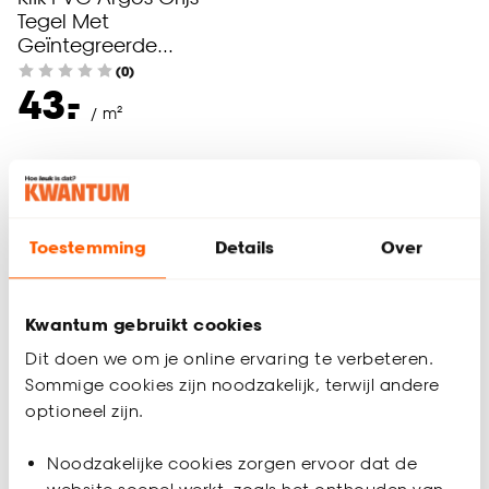
Tegel Met
Geïntegreerde
Ondervloer
(0)
-
43.
/ m²
Bezorgen 4 werkdagen
Stijlvol en praktisch: PVC tegels van
Toestemming
Details
Over
Kwantum
Bij Kwantum begrijpen we dat een stijlvolle en praktische
vloer de basis vormt voor een prachtig interieur. PVC vloeren
Kwantum gebruikt cookies
met tegellook zijn een ideale keuze voor iedereen die de
Dit doen we om je online ervaring te verbeteren.
tijdloze uitstraling van tegels wil combineren met de
Sommige cookies zijn noodzakelijk, terwijl andere
voordelen van
PVC.
Bekijk hier ons assortiment aan PVC
optioneel zijn.
vloeren met tegellook.
Wat zijn PVC vloeren met tegellook?
Noodzakelijke cookies zorgen ervoor dat de
PVC vloeren met tegellook bieden de verfijnde uitstraling van