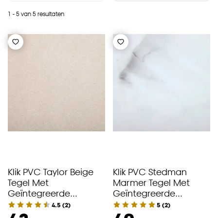
1 - 5 van 5 resultaten
Klik PVC Taylor Beige
Klik PVC Stedman
Tegel Met
Marmer Tegel Met
Geïntegreerde
Geïntegreerde
Ondervloer
Ondervloer
4.5
(
2
)
5
(
2
)