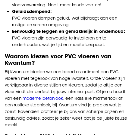
vloerverwarming. Nooit meer koude voeten!
Goed om te weten is dat je deze keuze altijd nog
Geluidsdempend:
kan aanpassen, bekijk hiervoor onze
PVC vloeren dempen geluid, wat bijdraagt aan een
cookieverklaring
.
rustige en serene omgeving.
Eenvoudig te leggen en gemakkelijk in onderhoud:
PVC vloeren zijn eenvoudig te installeren en te
onderhouden, wat je tijd en moeite bespaart.
Waarom kiezen voor PVC vloeren van
Kwantum?
Bij Kwantum bieden we een breed assortiment aan PVC
vloeren met tegellook van hoge kwaliteit. Onze vloeren zijn
verkrijgbaar in diverse stijlen en kleuren, zodat je altijd een
vloer vindt die perfect bij jouw interieur past. Of je nu houdt
van een
moderne betonlook
, een klassieke marmerlook of
een rustieke steenlook, bij Kwantum vind je precies wat je
zoekt. Bovendien profiteer je bij ons van scherpe prijzen en
deskundig advies, zodat je zeker weet dat je de juiste keuze
maakt.