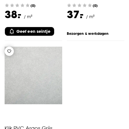
(0)
(0)
-
-
38.
37.
/ m²
/ m²
Geef een seintje
Bezorgen 4 werkdagen
Klik PVC Argos Grijs