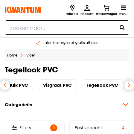
winkels
account
winkelwagen
menu
Laten bezorgen of gratis afhalen
Shop online of in onze 14 winkels
Home
Vloer
Gratis raam advies en opmeten aan huis
€ 5,- korting op je volgende bestelling
Tegellook PVC
Klik PVC
Visgraat PVC
Tegellook PVC
Categorieën
Filters
0