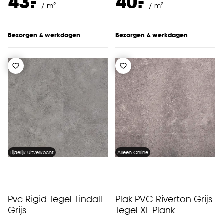
-
-
43.
40.
/ m²
/ m²
Bezorgen 4 werkdagen
Bezorgen 4 werkdagen
Tijdelijk uitverkocht
Alleen Online
Pvc Rigid Tegel Tindall
Plak PVC Riverton Grijs
Grijs
Tegel XL Plank