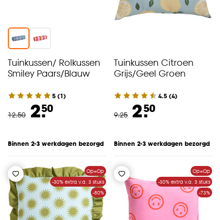
Tuinkussen/ Rolkussen
Tuinkussen Citroen
Smiley Paars/Blauw
Grijs/Geel Groen
5
(
1
)
4.5
(
4
)
2.
2.
50
50
12
.
50
9
.
25
Binnen 2-3 werkdagen bezorgd
Binnen 2-3 werkdagen bezorgd
Op=Op
Op=Op
-30% extra v.a. 3 stuks
-30% extra v.a. 3 stuks
-80%
-73%