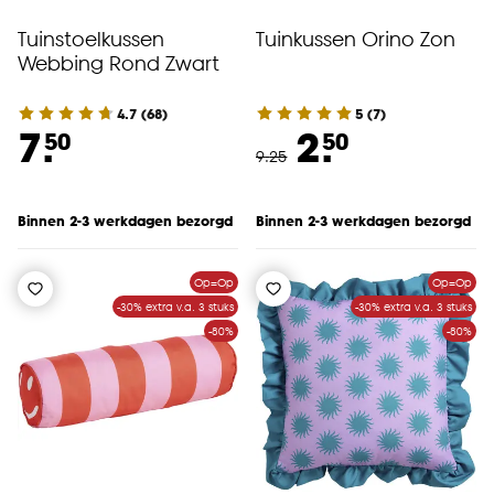
Tuinstoelkussen
Tuinkussen Orino Zon
Webbing Rond Zwart
4.7
(
68
)
5
(
7
)
7.
2.
50
50
9
.
25
Binnen 2-3 werkdagen bezorgd
Binnen 2-3 werkdagen bezorgd
Op=Op
Op=Op
-30% extra v.a. 3 stuks
-30% extra v.a. 3 stuks
-80%
-80%