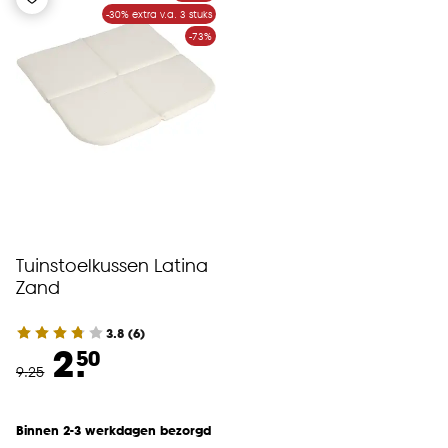
-30% extra v.a. 3 stuks
klikken.
-73%
Goed om te weten is dat je deze keuze altijd nog
kan aanpassen, bekijk hiervoor onze
cookieverklaring
.
Tuinstoelkussen Latina
Zand
3.8
(
6
)
2.
50
9
.
25
Binnen 2-3 werkdagen bezorgd