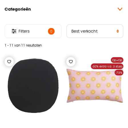
Categorieën
Filters
0
1 - 11 van 11 resultaten
Op=Op
-30% extra v.a. 3 stuks
-73%