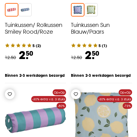
Tuinkussen/ Rolkussen
Tuinkussen Sun
Smiley Rood/Roze
Blauw/Paars
5
(
2
)
5
(
1
)
2.
2.
50
50
12
.
50
12
.
50
Binnen 2-3 werkdagen bezorgd
Binnen 2-3 werkdagen bezorgd
Op=Op
Op=Op
-30% extra v.a. 3 stuks
-30% extra v.a. 3 stuks
-80%
-73%