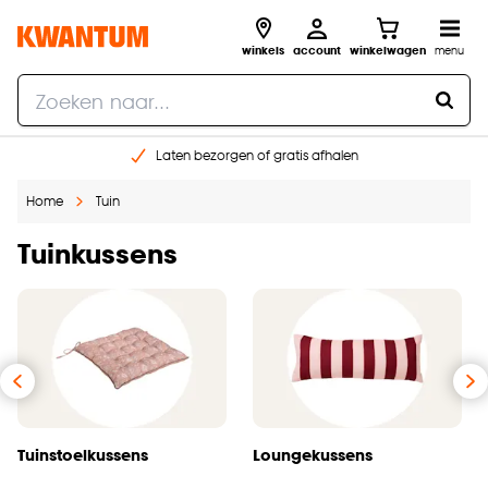
winkels
account
winkelwagen
menu
Laten bezorgen of gratis afhalen
Shop online of in onze 14 winkels
Home
Tuin
Gratis raam advies en opmeten aan huis
€ 5,- korting op je volgende bestelling
Tuinkussens
Tuinstoelkussens
Loungekussens