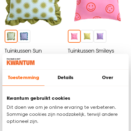
Tuinkussen Sun
Tuinkussen Smileys
Groen/Blauw
Roze
5
(
3
)
5
(
1
)
2.
2.
50
50
Toestemming
Details
Over
12
.
50
9
.
25
Kwantum gebruikt cookies
Binnen 2-3 werkdagen bezorgd
Binnen 2-3 werkdagen bezorgd
Dit doen we om je online ervaring te verbeteren.
Sommige cookies zijn noodzakelijk, terwijl andere
Op=Op
Op=Op
optioneel zijn.
-30% extra v.a. 3 stuks
-30% extra v.a. 3 stuks
-73%
-73%