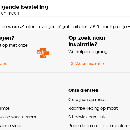
olgende bestelling
e en meer!
n de winkel
Laten bezorgen of gratis afhalen
€ 5,- korting op je
agen?
Op zoek naar
inspiratie?
 op met onze
e
We helpen je graag!
vice
Wooninspiratie
Onze diensten
e
Gordijnen op maat
ruimte
Raambekleding op maat
ossing voor je raam
Stijladvies aan Huis
sende vloer
Raamdecoratie laten montere