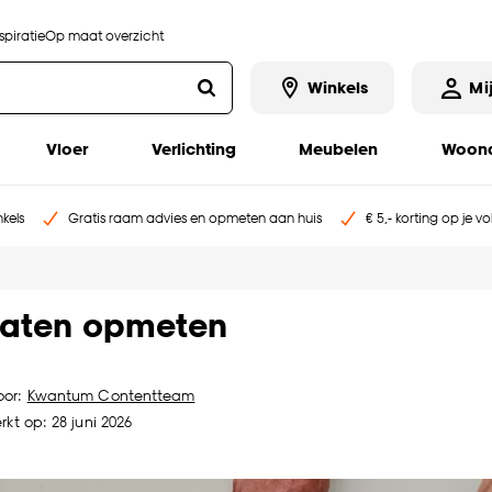
piratie
Op maat overzicht
Winkels
Mi
Vloer
Verlichting
Meubelen
Woona
kels
Gratis raam advies en opmeten aan huis
€ 5,- korting op je v
 laten opmeten
oor:
Kwantum Contentteam
rkt op: 28 juni 2026