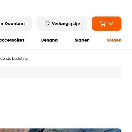
jn Kwantum
Verlanglijstje
ccessoires
Behang
Slapen
Solden
olgende bestelling