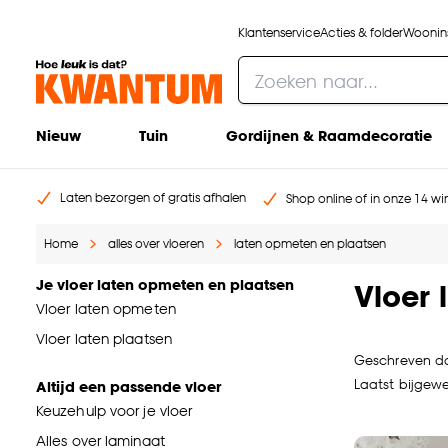
Klantenservice
Acties & folder
Woonins
Nieuw
Tuin
Gordijnen & Raamdecoratie
Laten bezorgen of gratis afhalen
Shop online of in onze 14 win
Home
alles over vloeren
laten opmeten en plaatsen
Je vloer laten opmeten en plaatsen
Vloer
Vloer laten opmeten
Vloer laten plaatsen
Geschreven d
Laatst bijgewe
Altijd een passende vloer
Keuzehulp voor je vloer
Alles over laminaat