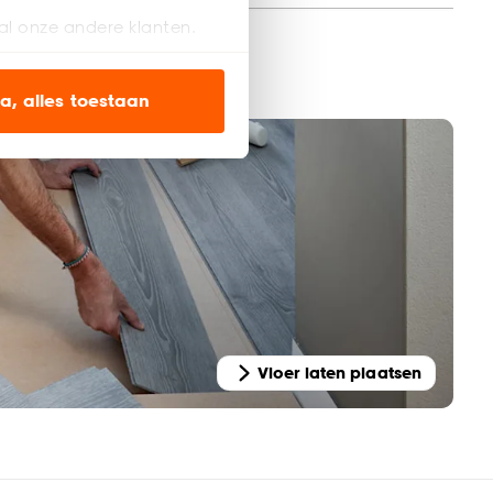
al onze andere klanten.
en
ien op onze website, maar
a, alles toestaan
en’ om alleen de
s wel of niet te
nze
cookieverklaring
.
Vloer laten plaatsen