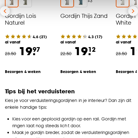
+
3
van alle cookies, of klik op ‘weigeren’ om alleen de
noodzakelijke cookies te accepteren. Je kunt er ook
Gordijn Lois
Gordijn Thijs Zand
Gordijn 
voor kiezen om bepaalde cookies wel of niet te
Naturel
White
accepteren door op ‘Cookies aanpassen’ te
klikken.
4.6
(
21
)
4.3
(
17
)
al vanaf
al vanaf
al vanaf
19.
19.
1
97
12
Goed om te weten is dat je deze keuze altijd nog
23
.
50
22
.
50
23
.
50
kan aanpassen, bekijk hiervoor onze
cookieverklaring
.
Bezorgen 4 weken
Bezorgen 4 weken
Bezorgen 
Tips bij het verduisteren
Kies je voor verduisteringsgordijnen in je interieur? Dan zijn dit
enkele handige tips:
Kies voor een geplooid gordijn op een rail. Gordijn met
ringen laat nog steeds licht door.
Maak je gordijn breder, zodat de verduisteringsgordijnen