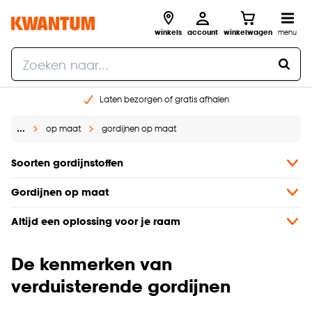
winkels
account
winkelwagen
menu
Laten bezorgen of gratis afhalen
Shop online of in onze 14 winkels
…
op maat
gordijnen op maat
Gratis raam advies en opmeten aan huis
€ 5,- korting op je volgende bestelling
Soorten gordijnstoffen
Gordijnen op maat
Altijd een oplossing voor je raam
De kenmerken van
verduisterende gordijnen