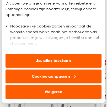
Dit doen we om je online ervaring te verbeteren.
Sommige cookies zijn noodzakelijk, terwijl andere
optioneel zijn.
Noodzakelijke cookies zorgen ervoor dat de
website soepel werkt, zoals het onthouden van
producten in je winkelwagentje terwijl je aan het
shoppen bent.
Onze meestverkochte verduisterende
gordijnen:
Analytische cookies (optioneel) helpen ons de
website te verbeteren voor jou en al onze andere
Ja, alles toestaan
-15% op vouwgordijnen
-15% op vouwgordijnen
-15%
klanten.
-15%
-15%
Cookies aanpassen
Marketing cookies (optioneel) laten jou
relevante informatie en aanbiedingen zien op
onze website, maar ook buiten de website voor
Weigeren
advertenties en communicatie.
Klik op ‘Ja, alles toestaan’ om gebruik te maken