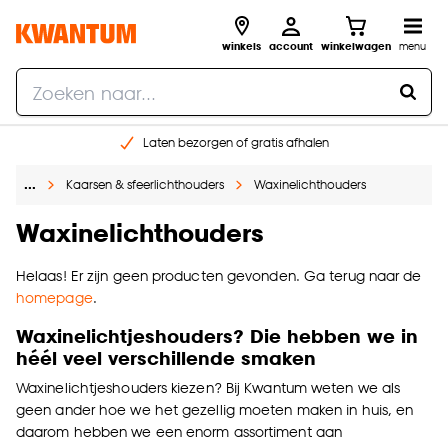
winkels
account
winkelwagen
menu
Laten bezorgen of gratis afhalen
Shop online of in onze 14 winkels
…
Kaarsen & sfeerlichthouders
Waxinelichthouders
Gratis raam advies en opmeten aan huis
€ 5,- korting op je volgende bestelling
Waxinelichthouders
Helaas! Er zijn geen producten gevonden. Ga terug naar de
homepage
.
Waxinelichtjeshouders? Die hebben we in
héél veel verschillende smaken
Waxinelichtjeshouders kiezen? Bij Kwantum weten we als
geen ander hoe we het gezellig moeten maken in huis, en
daarom hebben we een enorm assortiment aan