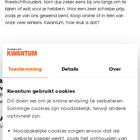
theelichthouders. Kom dus zeker eens bij ons langs om te
kijken of wat voor je hebben. Voor een zeer scherpe prijs,
zoals je van ons gewend bent. Koop online of in één van
onze vele winkels. Kwantum, hoe leuk is dat?
Toestemming
Details
Over
Meld je aan en ontvang € 5,- korting op je
volgende bestelling
Kwantum gebruikt cookies
Blijf per e-mail op de hoogte van leuke aanbiedingen, inspiratie
Dit doen we om je online ervaring te verbeteren.
en meer!
Sommige cookies zijn noodzakelijk, terwijl andere
optioneel zijn.
Altijd een winkel in de buurt
Vind jouw Kwantum winkel
Noodzakelijke cookies zorgen ervoor dat de
website soepel werkt, zoals het onthouden van