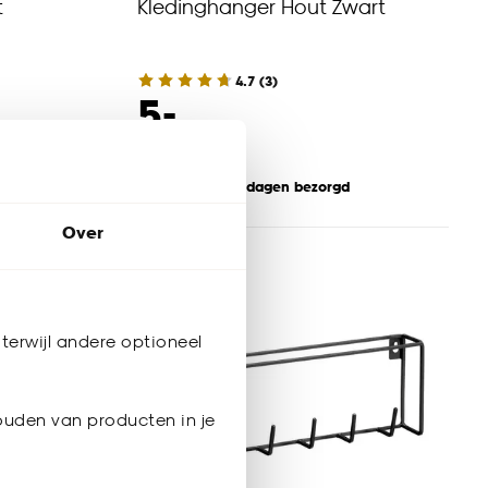
t
Kledinghanger Hout Zwart
4.7
(
3
)
-
5.
Binnen 2-3 werkdagen bezorgd
Over
terwijl andere optioneel
ouden van producten in je