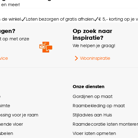
e en meer!
n de winkel
Laten bezorgen of gratis afhalen
€ 5,- korting op je
agen?
Op zoek naar
inspiratie?
 op met onze
e
We helpen je graag!
vice
Wooninspiratie
Onze diensten
e
Gordijnen op maat
ruimte
Raambekleding op maat
ossing voor je raam
Stijladvies aan Huis
sende vloer
Raamdecoratie laten montere
ubelen
Vloer laten opmeten