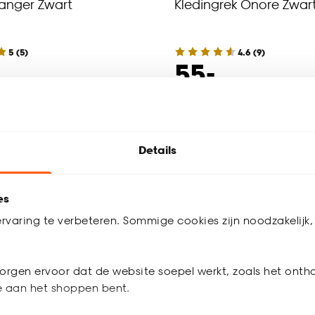
anger Zwart
Kledingrek Onore Zwar
5
(
5
)
4.6
(
9
)
-
55.
werkdagen bezorgd
Bezorgen 4 werkdagen
Details
es
rvaring te verbeteren. Sommige cookies zijn noodzakelijk, 
orgen ervoor dat de website soepel werkt, zoals het onth
je aan het shoppen bent.