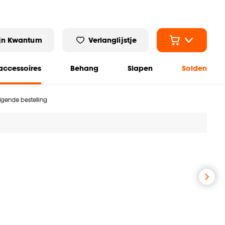
jn Kwantum
Verlanglijstje
ccessoires
Behang
Slapen
Solden
olgende bestelling