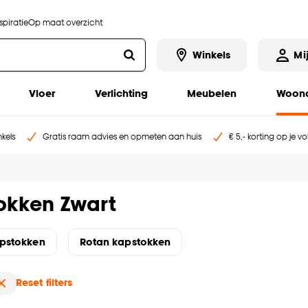
piratie
Op maat overzicht
Winkels
Mi
Vloer
Verlichting
Meubelen
Woona
kels
Gratis raam advies en opmeten aan huis
€ 5,- korting op je v
okken Zwart
pstokken
Rotan kapstokken
Reset filters