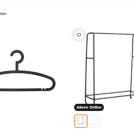
taten
Alleen Online