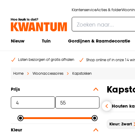
Klantenservice
Acties & folder
Woonins
Nieuw
Tuin
Gordijnen & Raamdecoratie
Laten bezorgen of gratis afhalen
Shop online of in onze 14 win
Home
Woonaccessoires
Kapstokken
Kapst
Prijs
Houten ka
Kleur: Zwart
Kleur