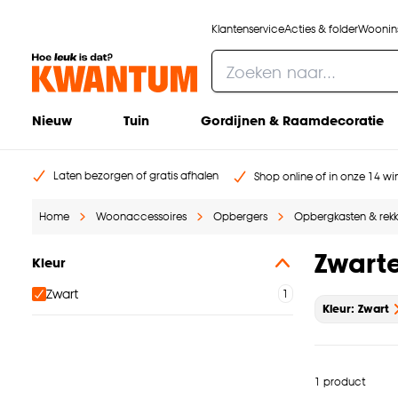
Klantenservice
Acties & folder
Woonins
Nieuw
Tuin
Gordijnen & Raamdecoratie
Laten bezorgen of gratis afhalen
Shop online of in onze 14 win
Home
Woonaccessoires
Opbergers
Opbergkasten & rek
Zwart
Kleur
Zwart
Kleur: Zwart
1 product