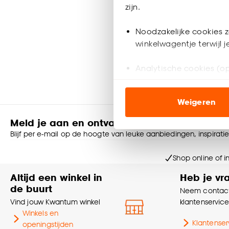
zijn.
-
30.
Noodzakelijke cookies z
winkelwagentje terwijl 
Geef
Analytische cookies (op
Marketing cookies (opt
Weigeren
ook buiten de website 
Meld je aan en ontvang € 5,- korting op je v
Klik op ‘Ja, alles toestaa
Blijf per e-mail op de hoogte van leuke aanbiedingen, inspirati
noodzakelijke cookies te 
accepteren door op ‘Cook
Shop online of i
Altijd een winkel in
Heb je vr
Goed om te weten is dat j
de buurt
Neem contact
Vind jouw Kwantum winkel
klantenservic
Winkels en
Klantenser
openingstijden