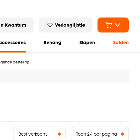
jn Kwantum
Verlanglijstje
ccessoires
Behang
Slapen
Solden
olgende bestelling