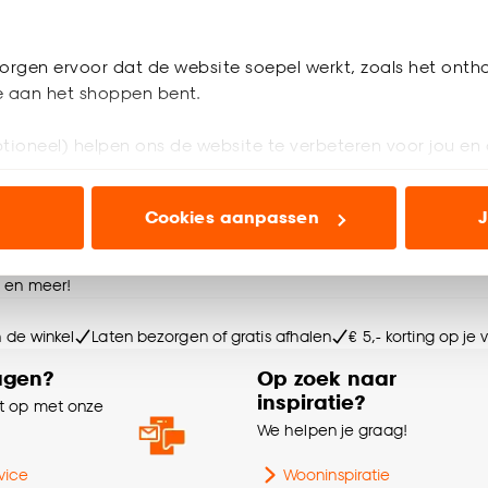
4.8
(
10
)
orgen ervoor dat de website soepel werkt, zoals het onth
je aan het shoppen bent.
 een seintje
tioneel) helpen ons de website te verbeteren voor jou en 
ioneel) laten jou relevante informatie en aanbiedingen z
Cookies aanpassen
J
voor advertenties en communicatie.
olgende bestelling
n’ om gebruik te maken van alle cookies, of klik op ‘weiger
e en meer!
accepteren. Je kunt er ook voor kiezen om bepaalde cookie
ies aanpassen’ te klikken.
n de winkel
Laten bezorgen of gratis afhalen
€ 5,- korting op je
agen?
Op zoek naar
e deze keuze altijd nog kan aanpassen, bekijk hiervoor o
inspiratie?
 op met onze
e
We helpen je graag!
vice
Wooninspiratie