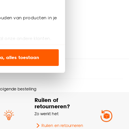
ouden van producten in je
al onze andere klanten.
ien op onze website, maar
a, alles toestaan
en’ om alleen de
s wel of niet te
 volgende bestelling
Ruilen of
nze
cookieverklaring
.
retourneren?
Zo werkt het
Ruilen en retourneren