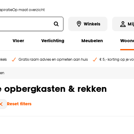
piratie
Op maat overzicht
Winkels
Mi
Vloer
Verlichting
Meubelen
Woona
kels
Gratis raam advies en opmeten aan huis
€ 5,- korting op je v
ken
e opbergkasten & rekken
Reset filters