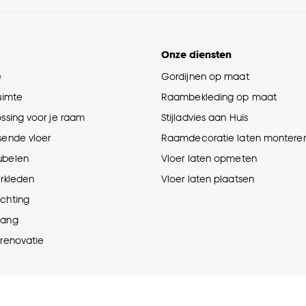
Onze diensten
e
Gordijnen op maat
ruimte
Raambekleding op maat
ossing voor je raam
Stijladvies aan Huis
sende vloer
Raamdecoratie laten montere
ubelen
Vloer laten opmeten
erkleden
Vloer laten plaatsen
ichting
hang
prenovatie