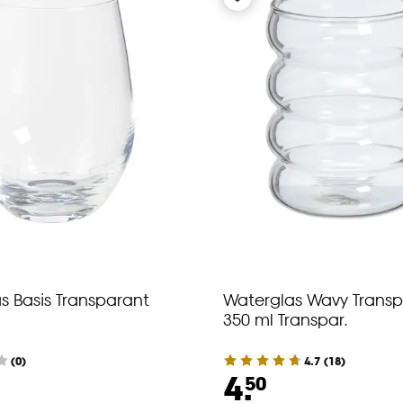
s Basis Transparant
Waterglas Wavy Transp
350 ml Transpar.
(0)
4.7
(
18
)
4.
50