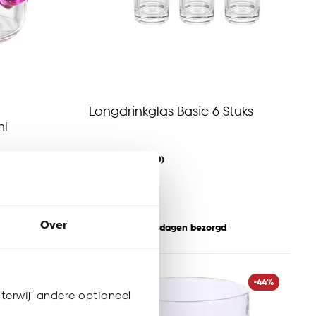
Longdrinkglas Basic 6 Stuks
ml
(0)
-
5.
Over
Binnen 2-3 werkdagen bezorgd
-57%
-44%
terwijl andere optioneel