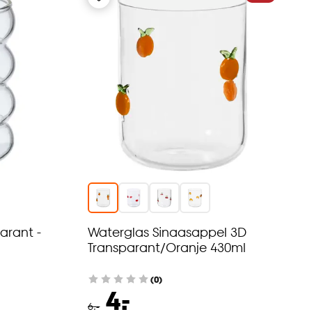
arant -
Waterglas Sinaasappel 3D
Transparant/Oranje 430ml
(0)
-
4.
6
.
-