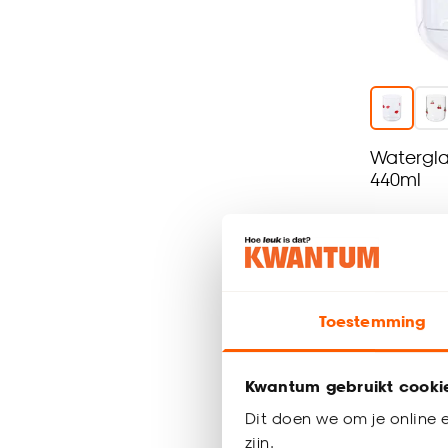
Watergla
440ml
-
4.
6
.
-
Toestemming
Binnen 2-3 
Kwantum gebruikt cooki
Dit doen we om je online e
zijn.