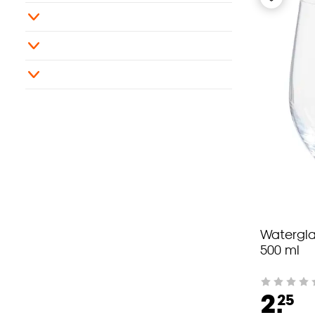
Watergla
500 ml
2.
25