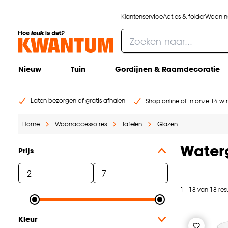
Klantenservice
Acties & folder
Woonins
Nieuw
Tuin
Gordijnen & Raamdecoratie
Laten bezorgen of gratis afhalen
Shop online of in onze 14 win
Home
Woonaccessoires
Tafelen
Glazen
Water
Prijs
1 - 18 van 18 res
Kleur