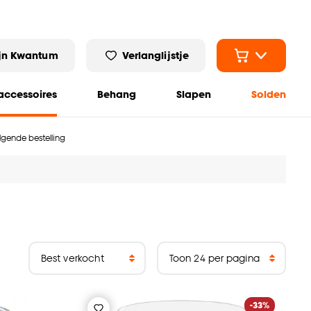
jn Kwantum
Verlanglijstje
ccessoires
Behang
Slapen
Solden
olgende bestelling
-33%