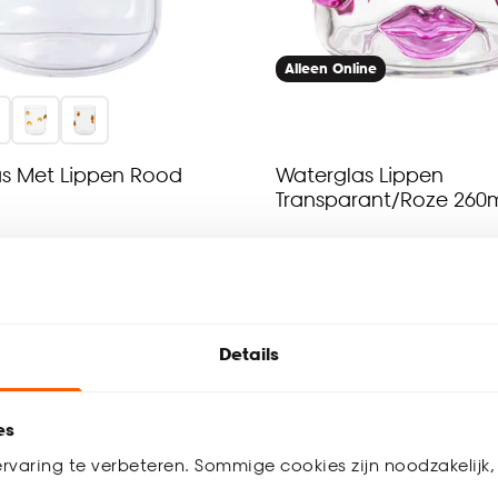
Alleen Online
s Met Lippen Rood
Waterglas Lippen
Transparant/Roze 260
(0)
5
(
2
)
-
6.
Details
werkdagen bezorgd
Binnen 2-3 werkdagen bezorgd
es
rvaring te verbeteren. Sommige cookies zijn noodzakelijk, 