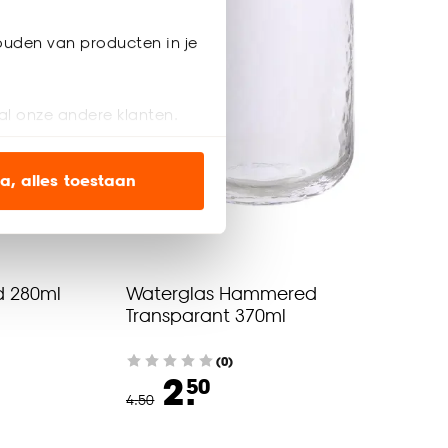
ouden van producten in je
al onze andere klanten.
ien op onze website, maar
a, alles toestaan
en’ om alleen de
s wel of niet te
d 280ml
Waterglas Hammered
Transparant 370ml
nze
cookieverklaring
.
(0)
2.
50
4
.
50