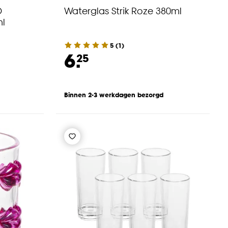
D
Waterglas Strik Roze 380ml
ml
5
(
1
)
6.
25
Binnen 2-3 werkdagen bezorgd