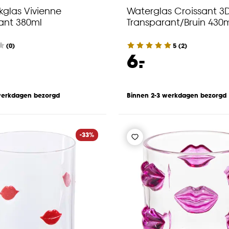
kglas Vivienne
Waterglas Croissant 3
ant 380ml
Transparant/Bruin 430
(0)
5
(
2
)
-
6.
werkdagen bezorgd
Binnen 2-3 werkdagen bezorgd
-33%