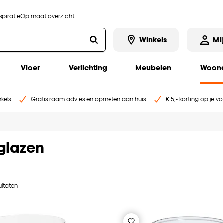
piratie
Op maat overzicht
Winkels
Mi
Vloer
Verlichting
Meubelen
Woona
kels
Gratis raam advies en opmeten aan huis
€ 5,- korting op je v
glazen
ultaten