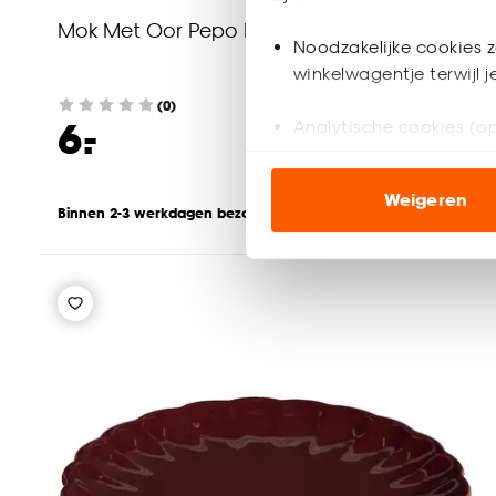
Mok Met Oor Pepo Paars 420ml
Noodzakelijke cookies z
winkelwagentje terwijl 
(0)
-
6.
Analytische cookies (op
Marketing cookies (opt
Weigeren
ook buiten de website 
Binnen 2-3 werkdagen bezorgd
Klik op ‘Ja, alles toestaa
noodzakelijke cookies te 
accepteren door op ‘Cook
Goed om te weten is dat j