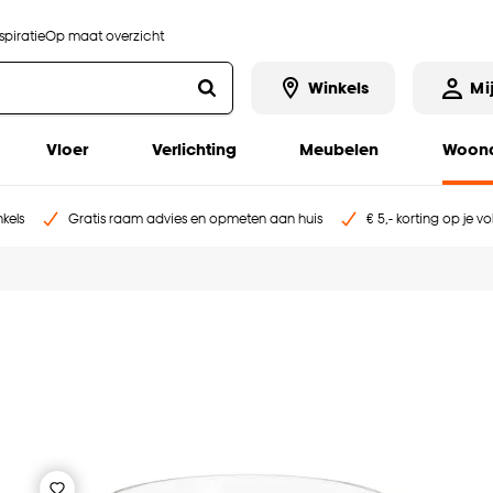
piratie
Op maat overzicht
Winkels
Mi
Vloer
Verlichting
Meubelen
Woona
kels
Gratis raam advies en opmeten aan huis
€ 5,- korting op je v