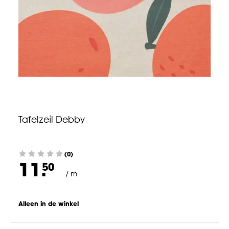
Tafelzeil Debby
(0)
11.
50
/ m
Alleen in de winkel