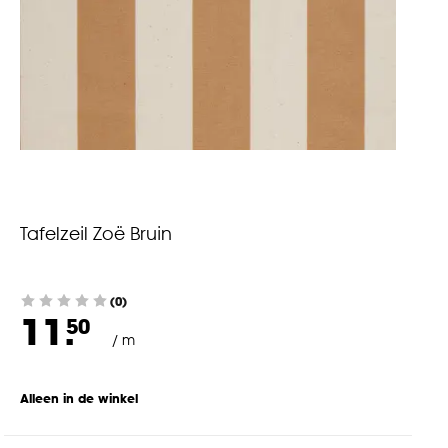
Tafelzeil Zoë Bruin
(0)
11.
50
/ m
Alleen in de winkel