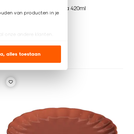
Mok Met Oor Pepo Terra 420ml
ouden van producten in je
(0)
-
6.
al onze andere klanten.
ien op onze website, maar
a, alles toestaan
Binnen 2-3 werkdagen bezorgd
en’ om alleen de
s wel of niet te
nze
cookieverklaring
.