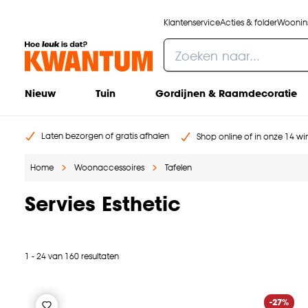
Klantenservice
Acties & folder
Woonins
Nieuw
Tuin
Gordijnen & Raamdecoratie
Laten bezorgen of gratis afhalen
Shop online of in onze 14 win
Home
Woonaccessoires
Tafelen
Servies Esthetic
1 - 24 van 160 resultaten
-27%