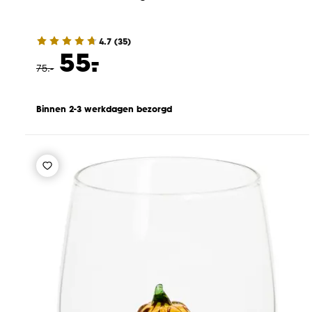
4.7
(
35
)
-
55.
75
.
-
Binnen 2-3 werkdagen bezorgd