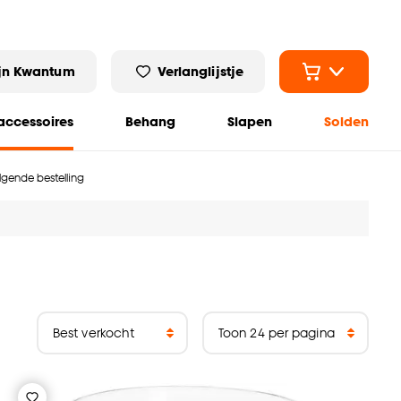
jn Kwantum
Verlanglijstje
ccessoires
Behang
Slapen
Solden
olgende bestelling