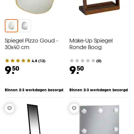
Spiegel Pizzo Goud -
Make-Up Spiegel
30x40 cm
Ronde Boog
4.8
(
12
)
(0)
9.
9.
50
50
Binnen 2-3 werkdagen bezorgd
Binnen 2-3 werkdagen bezorgd