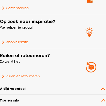
Klantenservice
Op zoek naar inspiratie?
We helpen je graag!
Wooninspiratie
Ruilen of retourneren?
Zo werkt het
Ruilen en retourneren
Altijd voordeel
Tips en info