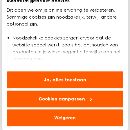
Kwantum gebruikt cookies
Dit doen we om je online ervaring te verbeteren.
Spiegel Pizzo Zwart
Spiegel Pizzo Goud -
Sommige cookies zijn noodzakelijk, terwijl andere
53x49 cm
optioneel zijn.
4.5
(
13
)
4.3
(
16
)
-
23.
22.
Noodzakelijke cookies zorgen ervoor dat de
50
website soepel werkt, zoals het onthouden van
producten in je winkelwagentje terwijl je aan het
shoppen bent.
Binnen 2-3 werkdagen bezorgd
Binnen 2-3 werkdagen bezorgd
Analytische cookies (optioneel) helpen ons de
website te verbeteren voor jou en al onze andere
Ja, alles toestaan
klanten.
Cookies aanpassen
Marketing cookies (optioneel) laten jou
relevante informatie en aanbiedingen zien op
onze website, maar ook buiten de website voor
Weigeren
advertenties en communicatie.