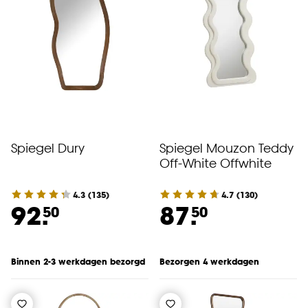
Spiegel Dury
Spiegel Mouzon Teddy
Off-White Offwhite
4.3
(
135
)
4.7
(
130
)
92.
87.
50
50
Binnen 2-3 werkdagen bezorgd
Bezorgen 4 werkdagen