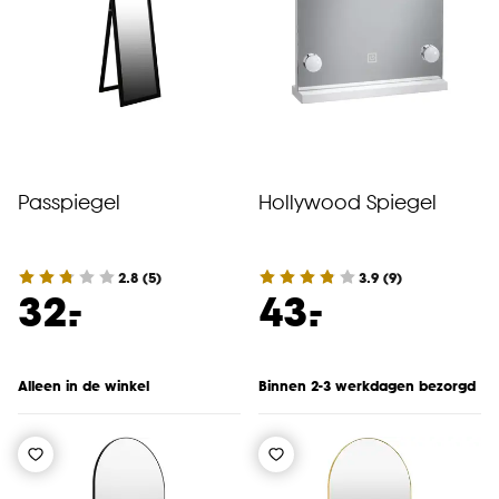
Passpiegel
Hollywood Spiegel
2.8
(
5
)
3.9
(
9
)
-
-
32.
43.
Alleen in de winkel
Binnen 2-3 werkdagen bezorgd