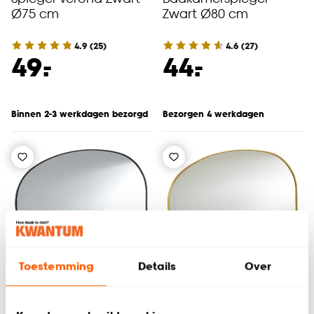
Ø75 cm
Zwart Ø80 cm
4.9
(
25
)
4.6
(
27
)
-
-
49.
44.
Binnen 2-3 werkdagen bezorgd
Bezorgen 4 werkdagen
Toestemming
Details
Over