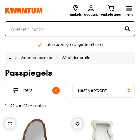
winkels
account
winkelwagen
menu
Laten bezorgen of gratis afhalen
Shop online of in onze 14 winkels
…
Woonaccessoires
Woondecoratie
Gratis raam advies en opmeten aan huis
€ 5,- korting op je volgende bestelling
Passpiegels
Filters
0
1 - 22 van 22 resultaten