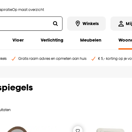
piratie
Op maat overzicht
Winkels
Mi
Vloer
Verlichting
Meubelen
Woona
kels
Gratis raam advies en opmeten aan huis
€ 5,- korting op je v
piegels
ultaten