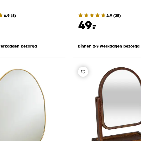
4.9
(
8
)
4.9
(
25
)
-
49.
werkdagen bezorgd
Binnen 2-3 werkdagen bezorgd