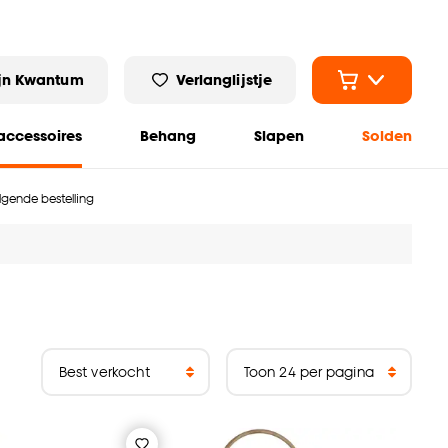
jn Kwantum
Verlanglijstje
ccessoires
Behang
Slapen
Solden
olgende bestelling