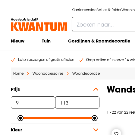
Klantenservice
Acties & folder
Woonins
Nieuw
Tuin
Gordijnen & Raamdecoratie
Laten bezorgen of gratis afhalen
Shop online of in onze 14 win
Home
Woonaccessoires
Woondecoratie
Wands
Prijs
1 - 22 van 22 res
Kleur