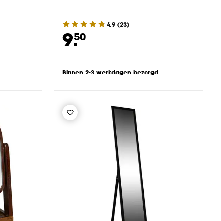
4.9
(
23
)
9.
50
Binnen 2-3 werkdagen bezorgd