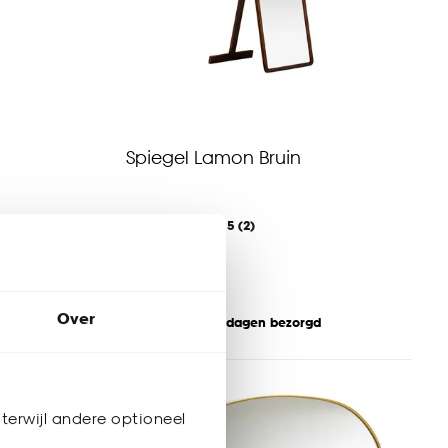
Spiegel Lamon Bruin
4.5
(
2
)
-
65.
Over
Binnen 2-3 werkdagen bezorgd
terwijl andere optioneel