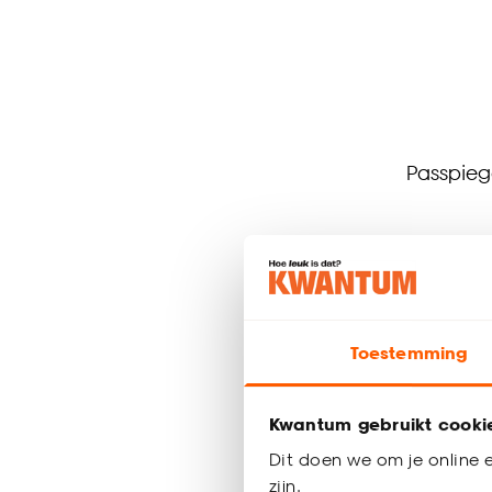
Passpie
-
65.
Toestemming
Binnen 2-3 
Kwantum gebruikt cooki
Dit doen we om je online e
zijn.