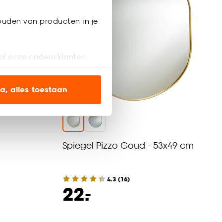
ouden van producten in je
al onze andere klanten.
ien op onze website, maar
a, alles toestaan
en’ om alleen de
s wel of niet te
Spiegel Pizzo Goud - 53x49 cm
nze
cookieverklaring
.
4.3
(
16
)
-
22.