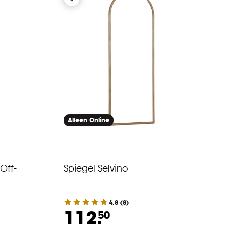
Alleen Online
Off-
Spiegel Selvino
4.8
(
8
)
112.
50