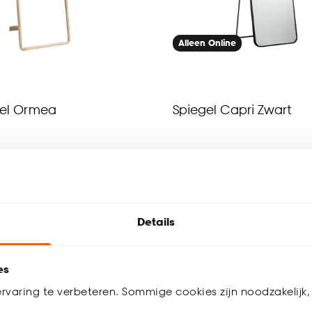
Alleen Online
gel Ormea
Spiegel Capri Zwart
3.8
(
8
)
4.6
(
14
)
-
55.
Details
werkdagen bezorgd
Binnen 2-3 werkdagen bezorgd
es
rvaring te verbeteren. Sommige cookies zijn noodzakelijk, 