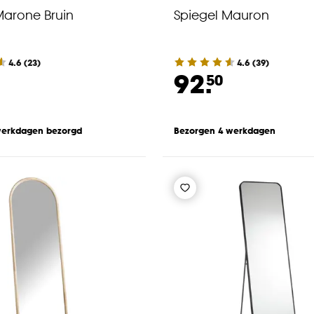
Marone Bruin
Spiegel Mauron
4.6
(
23
)
4.6
(
39
)
92.
50
werkdagen bezorgd
Bezorgen 4 werkdagen