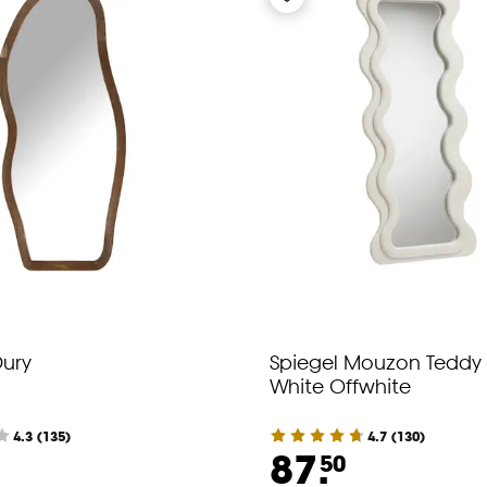
Dury
Spiegel Mouzon Teddy 
White Offwhite
4.3
(
135
)
4.7
(
130
)
87.
50