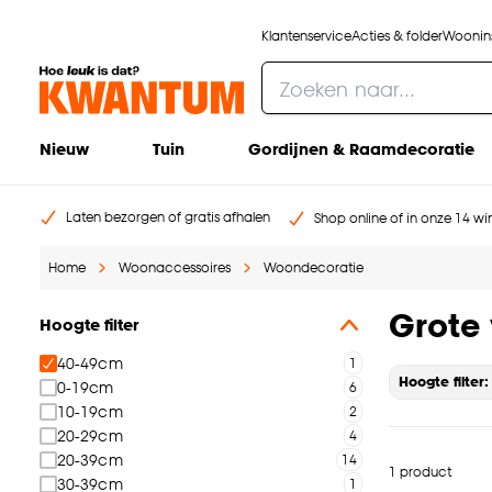
Klantenservice
Acties & folder
Woonins
Nieuw
Tuin
Gordijnen & Raamdecoratie
Laten bezorgen of gratis afhalen
Shop online of in onze 14 win
Home
Woonaccessoires
Woondecoratie
Grote
Hoogte filter
40-49cm
Hoogte filter
0-19cm
10-19cm
20-29cm
20-39cm
1 product
30-39cm