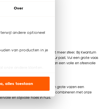
Over
terwijl andere optioneel
ouden van producten in je
 lege hoek, tafel of dressoir direct meer sfeer. Bij Kwantum
ijd een vaas is die bij jouw interieur past. Vul een grote vaas
. Zo geniet je het hele jaar door van een volle en sfeervolle
al onze andere klanten.
jk dan ook onze
grote vazen XXL
.
ien op onze website, maar
a, alles toestaan
eettafel
. Ook zonder bloemen zijn grote vazen een
eet geheel kun je grote vazen goed combineren met onze
en’ om alleen de
volle en stijlvolle hoek in huis.
s wel of niet te