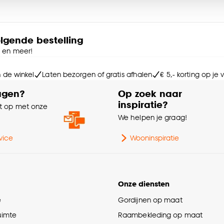
e deze keuze altijd nog kan aanpassen, bekijk hiervoor o
olgende bestelling
e en meer!
n de winkel
Laten bezorgen of gratis afhalen
€ 5,- korting op je
agen?
Op zoek naar
inspiratie?
 op met onze
e
We helpen je graag!
vice
Wooninspiratie
Onze diensten
e
Gordijnen op maat
ruimte
Raambekleding op maat