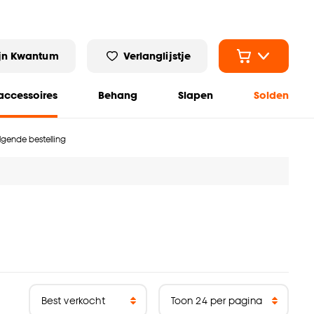
jn Kwantum
Verlanglijstje
ccessoires
Behang
Slapen
Solden
olgende bestelling