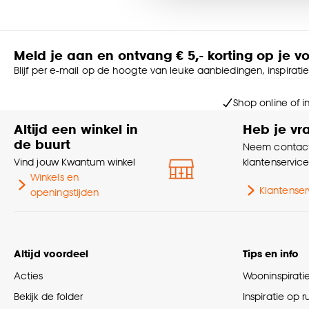
Goed om te weten is dat j
Meld je aan en ontvang € 5,- korting op je v
Blijf per e-mail op de hoogte van leuke aanbiedingen, inspirati
Shop online of i
Altijd een winkel in
Heb je vr
de buurt
Neem contact
Vind jouw Kwantum winkel
klantenservic
Winkels en
Klantenser
openingstijden
Altijd voordeel
Tips en info
Acties
Wooninspirati
Bekijk de folder
Inspiratie op 