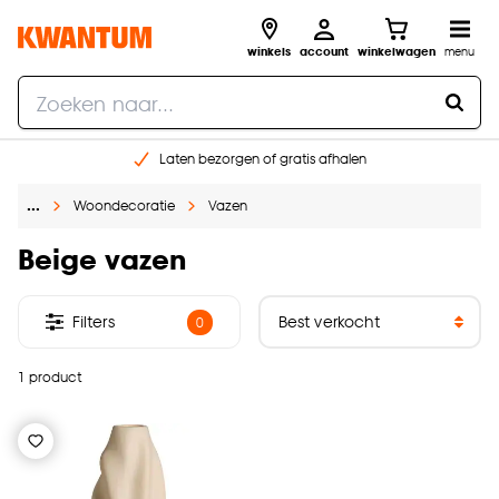
winkels
account
winkelwagen
menu
Laten bezorgen of gratis afhalen
Shop online of in onze 14 winkels
…
Woondecoratie
Vazen
Gratis raam advies en opmeten aan huis
€ 5,- korting op je volgende bestelling
Beige vazen
Filters
0
1 product