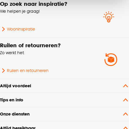
van alle cookies, of klik op ‘weigeren’ om alleen de
Op zoek naar inspiratie?
noodzakelijke cookies te accepteren. Je kunt er ook
We helpen je graag!
voor kiezen om bepaalde cookies wel of niet te
accepteren door op ‘Cookies aanpassen’ te
klikken.
Wooninspiratie
Goed om te weten is dat je deze keuze altijd nog
Ruilen of retourneren?
kan aanpassen, bekijk hiervoor onze
Zo werkt het
cookieverklaring
.
Ruilen en retourneren
Altijd voordeel
Tips en info
Onze diensten
Altijd bereikbaar