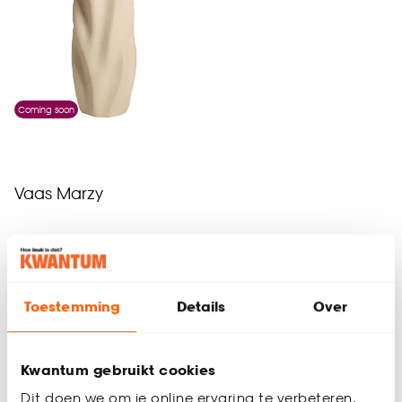
Coming soon
Vaas Marzy
(0)
-
44.
Toestemming
Details
Over
Geef een seintje
Kwantum gebruikt cookies
Dit doen we om je online ervaring te verbeteren.