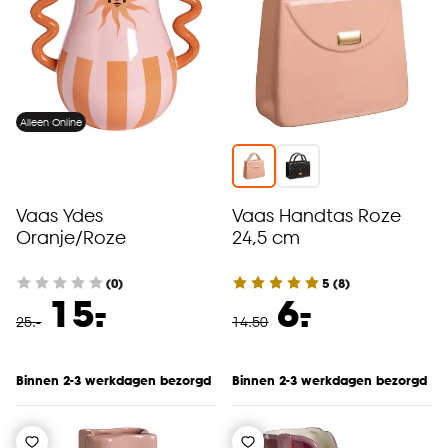
Alleen Online
Vaas Ydes
Vaas Handtas Roze
Oranje/Roze
24,5 cm
(0)
5
(
8
)
-
-
15.
6.
25
.
-
14
.
50
Binnen 2-3 werkdagen bezorgd
Binnen 2-3 werkdagen bezorgd