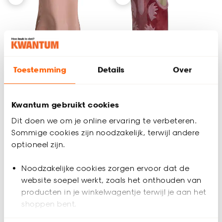
Toestemming
Details
Over
Coming soon
Kwantum gebruikt cookies
Dit doen we om je online ervaring te verbeteren.
Vaas Vif
Vaas Cowboylaars
Sommige cookies zijn noodzakelijk, terwijl andere
Roze
optioneel zijn.
(0)
(0)
Noodzakelijke cookies zorgen ervoor dat de
-
15.
16.
50
website soepel werkt, zoals het onthouden van
producten in je winkelwagentje terwijl je aan het
shoppen bent.
Geef een seintje
Binnen 2-3 werkdagen bezorgd