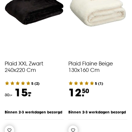
Plaid XXL Zwart
Plaid Flaine Beige
240x220 Cm
130x160 Cm
5
(
2
)
5
(
1
)
-
15.
12.
50
30
.
-
Binnen 2-3 werkdagen bezorgd
Binnen 2-3 werkdagen bezorgd