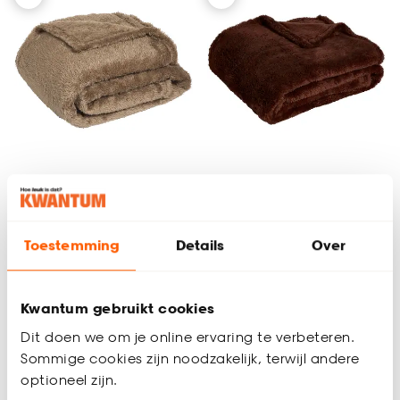
Plaid Flaine Taupe
Plaid Flaine
Toestemming
Details
Over
130x160 cm
Donkerbruin 130x160
cm
(0)
(0)
12.
12.
Kwantum gebruikt cookies
50
50
Dit doen we om je online ervaring te verbeteren.
Sommige cookies zijn noodzakelijk, terwijl andere
optioneel zijn.
Binnen 2-3 werkdagen bezorgd
Binnen 2-3 werkdagen bezorgd