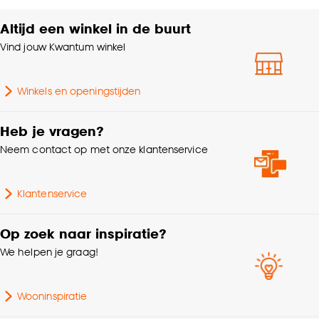
accepteren door op ‘Cookies aanpassen’ te
klikken.
Altijd een winkel in de buurt
Vind jouw Kwantum winkel
Goed om te weten is dat je deze keuze altijd nog
kan aanpassen, bekijk hiervoor onze
Winkels en openingstijden
cookieverklaring
.
Heb je vragen?
Neem contact op met onze klantenservice
Klantenservice
Op zoek naar inspiratie?
We helpen je graag!
Wooninspiratie