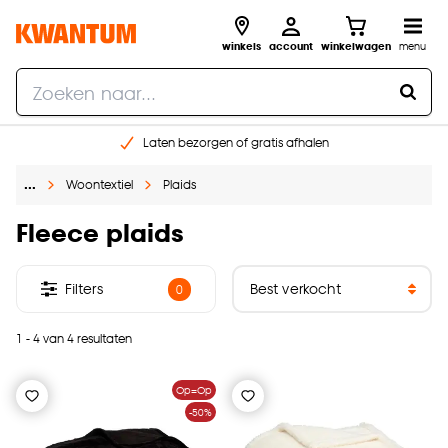
winkels
account
winkelwagen
menu
Laten bezorgen of gratis afhalen
Shop online of in onze 14 winkels
…
Woontextiel
Plaids
Gratis raam advies en opmeten aan huis
€ 5,- korting op je volgende bestelling
Fleece plaids
Filters
0
1 - 4 van 4 resultaten
Op=Op
-50%