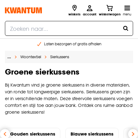
winkels
account
winkelwagen
menu
Laten bezorgen of gratis afhalen
Shop online of in onze 14 winkels
…
Woontextiel
Sierkussens
Gratis raam advies en opmeten aan huis
€ 5,- korting op je volgende bestelling
Groene sierkussens
Bij Kwantum vind je groene sierkussens in diverse materialen,
van ronde tot langwerpige sierkussens. Sierkussens groen zijn
er in verschillende maten. Deze sfeervolle sierkussens voegen
comfort en stijl toe aan jouw bank. Ontdek ons ruime aanbod
groene sierkussens!
Gouden sierkussens
Blauwe sierkussens
Roz