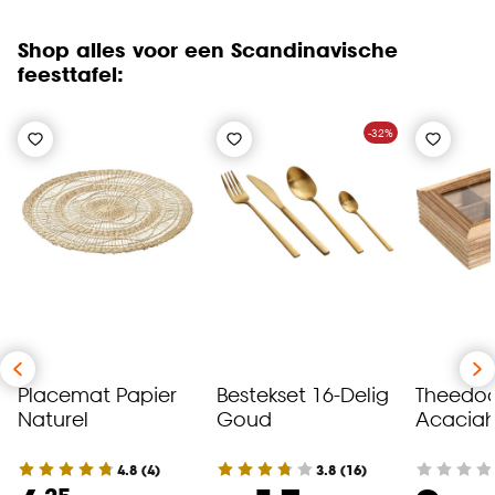
Shop alles voor een Scandinavische
feesttafel:
-32%
Placemat Papier
Bestekset 16-Delig
Theedo
Naturel
Goud
Acacia
4.8
(
4
)
3.8
(
16
)