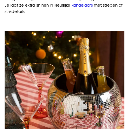
Je laat ze extra shinen in kleurrijke
kandelaars
met strepen of
strikdetails.