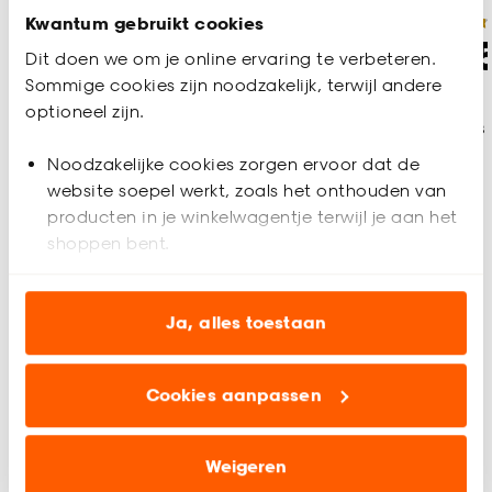
Kwantum gebruikt cookies
(0)
(0)
-
6.
1.
15
50
Dit doen we om je online ervaring te verbeteren.
5
.
-
22
.
-
Sommige cookies zijn noodzakelijk, terwijl andere
optioneel zijn.
Binnen 2-3 werkdagen
Alleen in de winkel
Binnen 2-3
bezorgd
bezorgd
Noodzakelijke cookies zorgen ervoor dat de
website soepel werkt, zoals het onthouden van
producten in je winkelwagentje terwijl je aan het
shoppen bent.
Analytische cookies (optioneel) helpen ons de
website te verbeteren voor jou en al onze andere
Ja, alles toestaan
klanten.
Cookies aanpassen
Marketing cookies (optioneel) laten jou
relevante informatie en aanbiedingen zien op
onze website, maar ook buiten de website voor
Weigeren
advertenties en communicatie.