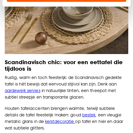
Klik op ‘Ja, alles toestaan’ om gebruik te maken
van alle cookies, of klik op ‘weigeren’ om alleen de
noodzakelijke cookies te accepteren. Je kunt er ook
voor kiezen om bepaalde cookies wel of niet te
accepteren door op ‘Cookies aanpassen’ te
klikken.
Goed om te weten is dat je deze keuze altijd nog
Scandinavisch chic: voor een eettafel die
tijdloos is
kan aanpassen, bekijk hiervoor onze
cookieverklaring
.
Rustig, warm en toch feestelijk: de Scandinavisch gedekte
tafel is hét bewijs dat eenvoud stijlvol kan zijn. Denk aan
aardewerk servies
in natuurlijke tinten, een theepot met
subtiel streepje en transparante
glazen
.
Houten tafelaccenten brengen warmte, terwijl subtiele
details de tafel feestelijk maken: goud
bestek
, een vleugje
metallic glans in de
kerstdecoratie
op tafel en hier en daar
wat subtiele glitters.