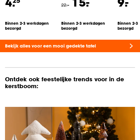
-
-
4.
15.
9.
25
22
.
-
Binnen 2-3 werkdagen
Binnen 2-3 werkdagen
Binnen 2-3
bezorgd
bezorgd
bezorgd
Bekijk alles voor een mooi gedekte tafel
Ontdek ook feestelijke trends voor in de
kerstboom: