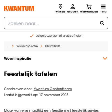
winkels
account
winkelwagen
menu
Laten bezorgen of gratis afhalen
Shop online of in onze 14 winkels
…
wooninspiratie
kersttrends
Gratis raam advies en opmeten aan huis
€ 5,- korting op je volgende bestelling
Wooninspiratie
Feestelijk tafelen
Geschreven door:
Kwantum Contentteam
Laatst bijgewerkt op: 17 november 2025
Maak van elke maaltijd een feestje met feestelijk servies,