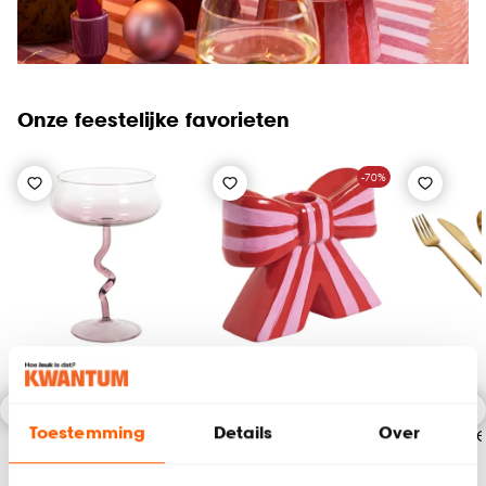
Onze feestelijke favorieten
-70%
Coupe Swirl Paars
Kandelaar Strik
Bestekse
Toestemming
Details
Over
200ml
Gestreept
Goud
Roze/Rood