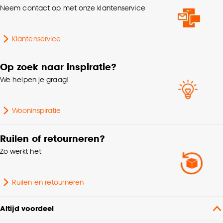
kan aanpassen, bekijk hiervoor onze
Garantietermijn
24 maanden
Neem contact op met onze klantenservice
cookieverklaring
.
Interieurstijl
Industrieel
Klantenservice
Type badkamer
Zeeppompen
Op zoek naar inspiratie?
accessoire
We helpen je graag!
Breedte
7.3 CM
Wooninspiratie
Ruilen of retourneren?
Zo werkt het
Ruilen en retourneren
Altijd voordeel