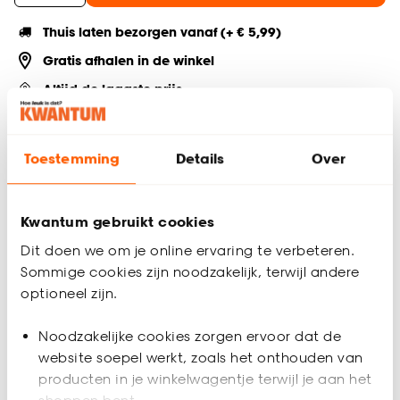
Thuis laten bezorgen vanaf (+ € 5,99)
Gratis afhalen in de winkel
Altijd de laagste prijs
Deel jouw product & volg ons op social
Toestemming
Details
Over
Kwantum gebruikt cookies
Productomschrijving
Zeeppomp met mat zwarte kleur.
Dit doen we om je online ervaring te verbeteren.
Sommige cookies zijn noodzakelijk, terwijl andere
Productspecificaties
optioneel zijn.
Artikelnummer
0543044
Noodzakelijke cookies zorgen ervoor dat de
website soepel werkt, zoals het onthouden van
EAN nummer
8714051185693
producten in je winkelwagentje terwijl je aan het