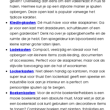
geven? Overweeg dan eens om een vakkenkast in huis te
halen. Hiermee kun je op een stijlvolle manier je spullen
opbergen. Deze open kast is populair vanwege het
tijdloze karakter.
Kledingkasten
: Dé must-have voor elke slaapkamer. Ga
je voor een kast met draaideuren, schuifdeuren of een
open garderobe? Denk na over je opbergbehoefte en de
ruimte die je hebt. Een spiegeldeur kan bijvoorbeeld een
kleine kamer groter laten lijken.
Ladekasten
: Compact, veelzijdig en ideaal voor het
opbergen van kleinere items zoals kleding, documenten
of accessoires. Perfect voor de slaapkamer, maar ook als
stijlvolle toevoeging aan de hal of woonkamer.
Lockerkasten
: Niet alleen handig op kantoren, maar ook
super leuk voor thuis! Een lockerkast geeft een speelse en
industriële look aan je interieur en is perfect om
persoonlijke spullen op te bergen.
Boekenkasten
: Voor de echte boekenliefhebbers is een
mooie boekenkast een absolute must. Maar wist je dat je
een boekenkast ook kunt gebruiken om decoratieve items
te tonen? Combineer boeken met planten, fotolijstjes en