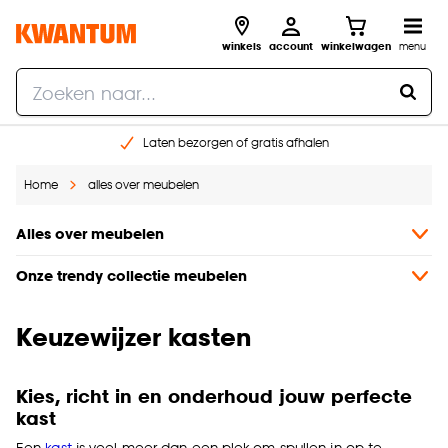
winkels
account
winkelwagen
menu
Laten bezorgen of gratis afhalen
Shop online of in onze 14 winkels
Home
alles over meubelen
Gratis raam advies en opmeten aan huis
€ 5,- korting op je volgende bestelling
Alles over meubelen
Onze trendy collectie meubelen
Keuzewijzer kasten
Kies, richt in en onderhoud jouw perfecte
kast
Een
kast
is veel meer dan een plek om spullen in op te