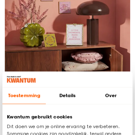
Toestemming
Details
Over
Kwantum gebruikt cookies
Dit doen we om je online ervaring te verbeteren.
Onze best verkochte kasten
Sommige cookies zijn noodzakelijk, terwijl andere