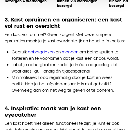
noodzakelijke cookies te accepteren. Je kunt er ook
Bezorgen 4 werkdagen
Binnen 2-3 werkdagen
Binnen 2-3
bezorgd
bezorgd
voor kiezen om bepaalde cookies wel of niet te
accepteren door op ‘Cookies aanpassen’ te
3. Kast opruimen en organiseren: een kast
klikken.
vol rust en overzicht
Een kast vol rommel? Geen zorgen! Met deze simpele
Goed om te weten is dat je deze keuze altijd nog
opruimtips maak je je kast overzichtelijk en houd je ‘m netjes:
kan aanpassen, bekijk hiervoor onze
cookieverklaring
.
Gebruik
opbergdozen
en
manden
om kleine spullen te
sorteren en te voorkomen dat je kast een chaos wordt.
Label je opbergbakken zodat je in één oogopslag ziet
waar alles ligt. Handig én tijdbesparend!
Minimaliseer: Loop regelmatig door je kast en wees
eerlijk. Heb je het afgelopen jaar iets niet gebruikt?
Overweeg dan om het weg te geven of te doneren.
4. Inspiratie: maak van je kast een
eyecatcher
Een kast hoeft niet alleen functioneel te zijn; je kunt er ook
echt iets moois van maken! Wat dacht je van deze creatieve