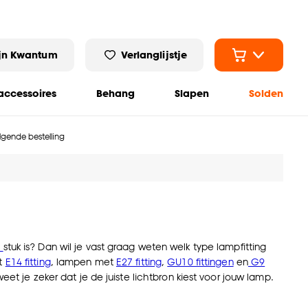
jn Kwantum
Verlanglijstje
ccessoires
Behang
Slapen
Solden
olgende bestelling
n
stuk is? Dan wil je vast graag weten welk type lampfitting
et
E14 fitting
, lampen met
E27 fitting
,
GU10 fittingen
en
G9
eet je zeker dat je de juiste lichtbron kiest voor jouw lamp.