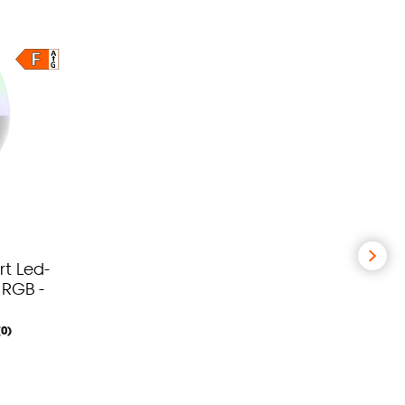
t Led-
 RGB -
(0)