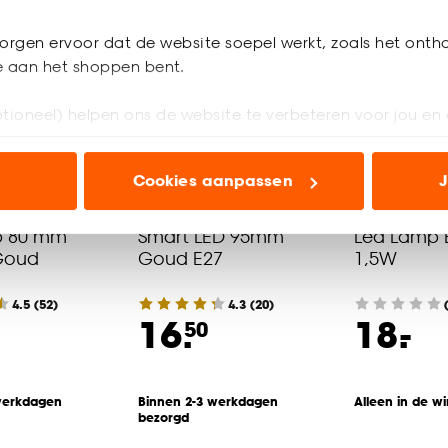
orgen ervoor dat de website soepel werkt, zoals het onth
je aan het shoppen bent.
tioneel) helpen ons de website te verbeteren voor jou en 
ioneel) laten jou relevante informatie en aanbiedingen z
Cookies aanpassen
J
voor advertenties en communicatie.
p 80 mm
Smart LED 95mm
Led Lamp 
n’ om gebruik te maken van alle cookies, of klik op ‘weiger
Goud
Goud E27
1,5W
accepteren. Je kunt er ook voor kiezen om bepaalde cookie
ies aanpassen’ te klikken.
4.5
(
52
)
4.3
(
20
)
-
16.
18.
50
e deze keuze altijd nog kan aanpassen, bekijk hiervoor o
werkdagen
Binnen 2-3 werkdagen
Alleen in de wi
bezorgd