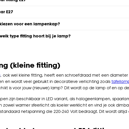
aar E27
g kiezen voor een lampenkap?
elk type fitting hoort bij je lamp?
ing (kleine fitting)
g
, ook wel kleine fitting, heeft een schroefdraad met een diameter v
en en wordt veel gebruikt in decoratieve verlichting zoals
tafellam
chikt is voor jouw (nieuwe) lamp? Dit wordt op de lamp of en op
ampen zijn beschikbaar in LED variant, als halogeenlampen, spaarla
n zowel warmer sfeerlicht als koeler werklicht en vind je ook
dimba
 standaard netspanning die 220-240 Volt bedraagt. Dit wordt altij