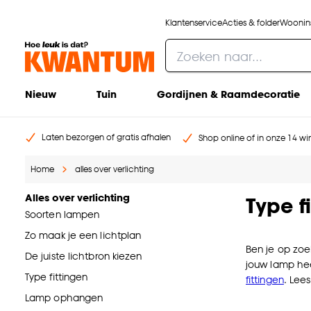
Klantenservice
Acties & folder
Woonins
Nieuw
Tuin
Gordijnen & Raamdecoratie
Laten bezorgen of gratis afhalen
Shop online of in onze 14 win
Home
alles over verlichting
Alles over verlichting
Type f
Soorten lampen
Zo maak je een lichtplan
Ben je op zo
De juiste lichtbron kiezen
jouw lamp hee
Type fittingen
fittingen
. Lee
Lamp ophangen