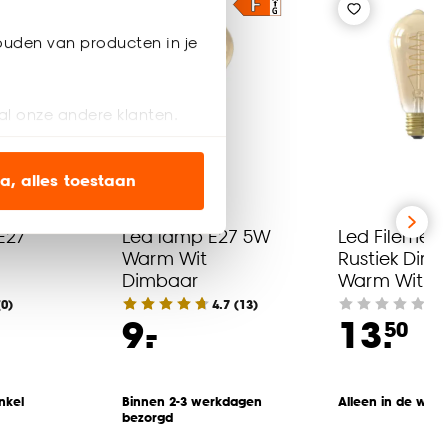
ouden van producten in je
al onze andere klanten.
ien op onze website, maar
a, alles toestaan
E27
Led lamp E27 5W
Led Filement
en’ om alleen de
Warm Wit
Rustiek Dim
s wel of niet te
Dimbaar
Warm Wit
(0)
4.7
(
13
)
(0)
-
9.
13.
50
nze
cookieverklaring
.
nkel
Binnen 2-3 werkdagen
Alleen in de wink
bezorgd