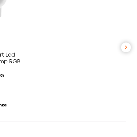
rt Led
lamp RGB
(0)
nkel