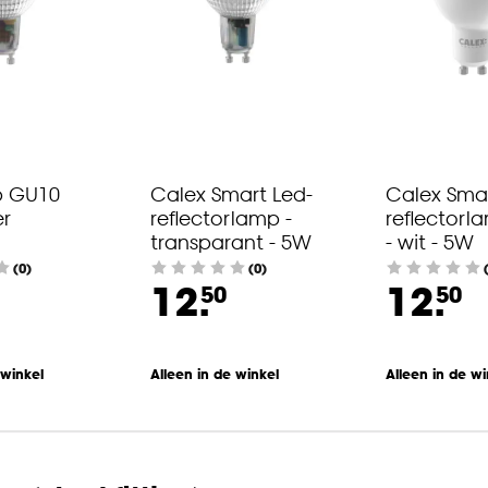
p GU10
Calex Smart Led-
Calex Sma
er
reflectorlamp -
reflector
transparant - 5W
- wit - 5W
(0)
(0)
12.
12.
50
50
 winkel
Alleen in de winkel
Alleen in de wi