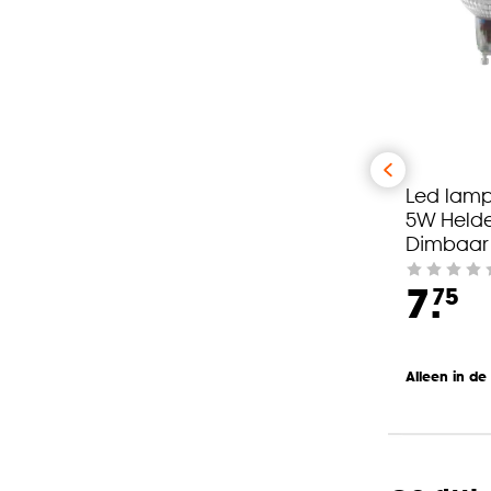
Led lam
5W Held
Dimbaar
7.
75
Alleen in de