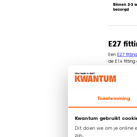
Binnen 2-3 
bezorgd
E27 fitt
Een
E27 fittin
de E14 fittin
vloerlampen
verpakking v
E27 fitting l
lichtbronnen i
Toestemming
E27 fitting l
Meestve
Kwantum gebruikt cooki
Dit doen we om je online e
zijn.