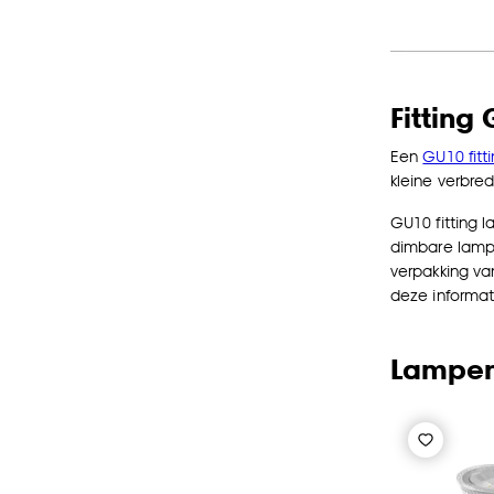
Fitting
Een
GU10 fitt
kleine verbre
GU10 fitting 
dimbare lampe
verpakking va
deze informa
Lampen 