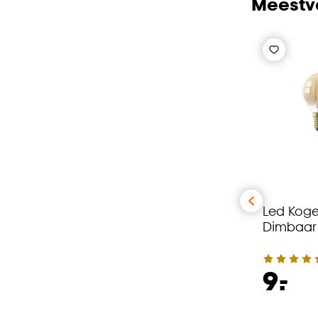
Meestve
Led Koge
Dimbaar
-
9.