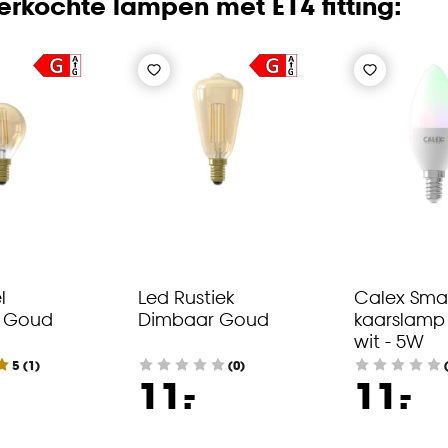
rkochte lampen met E14 fitting:
l
Led Rustiek
Calex Smar
 Goud
Dimbaar Goud
kaarslamp
wit - 5W
5
(
1
)
(0)
-
-
11.
11.