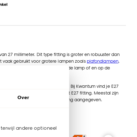
nkel
n 27 millimeter. Dit type fitting is groter en robuuster dan
dt vaak gebruikt voor grotere lampen zoals
plafondlampen
,
r jouw (nieuwe) lamp? Dit wordt op de lamp of en op de
mpen en traditionele gloeilampen. Bij Kwantum vind je E27
re lampen en XL-lichtbronnen met E27 fitting. Meestal zijn
Over
gt. Dit wordt altijd op de verpakking aangegeven.
terwijl andere optioneel