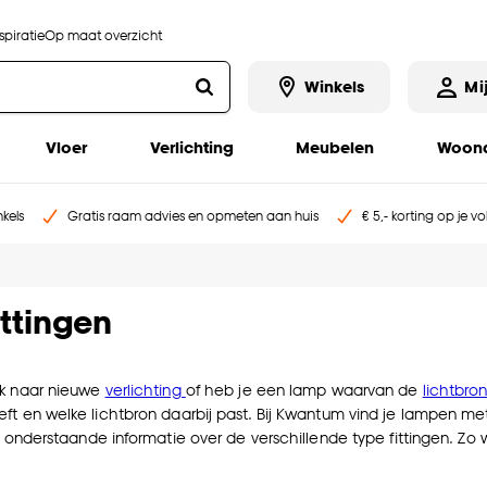
piratie
Op maat overzicht
Winkels
Mi
Vloer
Verlichting
Meubelen
Woona
kels
Gratis raam advies en opmeten aan huis
€ 5,- korting op je v
ittingen
ek naar nieuwe
verlichting
of heb je een lamp waarvan de
lichtbro
ft en welke lichtbron daarbij past. Bij Kwantum vind je lampen m
s onderstaande informatie over de verschillende type fittingen. Zo w