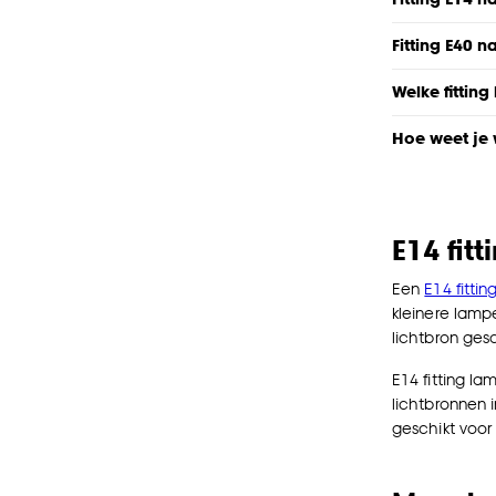
Fitting E40 n
Welke fittin
Hoe weet je w
E14 fitt
Een
E14 fittin
kleinere lamp
lichtbron ges
E14 fitting l
lichtbronnen i
geschikt voor