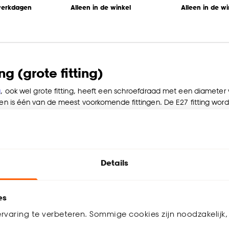
werkdagen
Alleen in de winkel
Alleen in de wi
ing (grote fitting)
g
, ook wel grote fitting, heeft een schroefdraad met een diameter va
g en is één van de meest voorkomende fittingen. De E27 fitting wor
en
hanglampen
. Benieuwd welke fitting lichtbron geschikt is voo
an de lamp aangegeven.
ampen zijn beschikbaar in LED variant, als halogeenlampen, spaarla
n zowel warmer sfeerlicht als koeler werklicht en vind je ook dimba
Details
ampen geschikt voor standaard netspanning die 220-240 Volt bedraa
rkochte lampen met E27 fitting:
es
rvaring te verbeteren. Sommige cookies zijn noodzakelijk, 