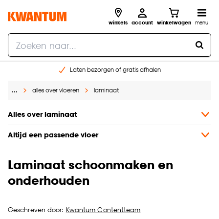
winkels
account
winkelwagen
menu
Laten bezorgen of gratis afhalen
Shop online of in onze 14 winkels
…
alles over vloeren
laminaat
Gratis raam advies en opmeten aan huis
€ 5,- korting op je volgende bestelling
Alles over laminaat
Altijd een passende vloer
Laminaat schoonmaken en
onderhouden
Geschreven door:
Kwantum Contentteam