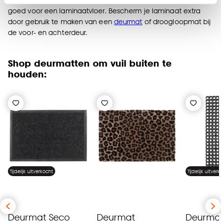
goed voor een laminaatvloer. Bescherm je laminaat extra
Klik op ‘Ja, alles toestaan’ om gebruik te maken
door gebruik te maken van een
deurmat
of droogloopmat bij
van alle cookies, of klik op ‘weigeren’ om alleen de
de voor- en achterdeur.
noodzakelijke cookies te accepteren. Je kunt er ook
voor kiezen om bepaalde cookies wel of niet te
accepteren door op ‘Cookies aanpassen’ te
Shop deurmatten om vuil buiten te
klikken.
houden:
Goed om te weten is dat je deze keuze altijd nog
kan aanpassen, bekijk hiervoor onze
cookieverklaring
.
Tijdelijk uitverkocht
Tijdelijk uitver
Deurmat Seco
Deurmat
Deurma