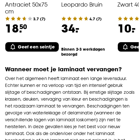
Antraciet 50x75
Leopardo Bruin
Zwart 4
cm
3.7
(
7
)
4.7
(
7
)
-
-
18.
34.
10.
50
Geef een seintje
Geef
Binnen 2-3 werkdagen
bezorgd
Wanneer moet je laminaat vervangen?
Over het algemeen heeft laminaat een lange levensduur.
Echter kunnen er na verloop van tijd en intensief gebruik
slijtage of beschadigingen ontstaan. Bij ernstige slijtage zoals
krassen, deuken, vervaging van kleur en beschadigingen is
het raadzaam laminaat te vervangen. Beschadigingen ten
gevolge van waterlekkage of delaminatie (wanneer de
verschillende lagen van laminaat loskomen) zijn niet te
herstellen. In deze gevallen kies je het best voor nieuw
laminaat. Ook als de ondervloer onder het laminaat