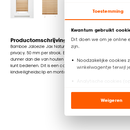
Toestemming
Kwantum gebruikt cooki
Dit doen we om je online e
Productomschrijving
zijn.
Bamboe Jaloezie Jax Naturel met een mat gelakte houtuitstra
privacy. 50 mm per strook. Eenvoudig zelf te monteren aan 
dunner dan die van houten jaloezieën. Dat betekent ook dat ze
Noodzakelijke cookies z
kunt bedienen. Dit is een complete set incl. schroeven, plu
winkelwagentje terwijl 
kindveiligheidsclip en montagehandleiding. Verkrijgbaar in v
Analytische cookies (op
Marketing cookies (opt
Weigeren
ook buiten de website 
Klik op ‘Ja, alles toestaa
noodzakelijke cookies te 
accepteren door op ‘Cook