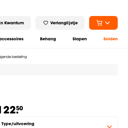
jn Kwantum
Verlanglijstje
ccessoires
Behang
Slapen
Solden
olgende bestelling
122.
50
Type/uitvoering