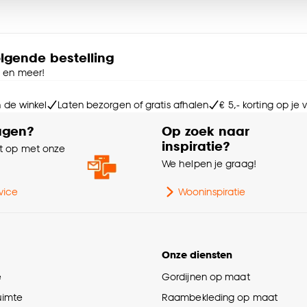
La
e deze keuze altijd nog kan aanpassen, bekijk hiervoor o
Ga
olgende bestelling
e en meer!
Sa
n de winkel
Laten bezorgen of gratis afhalen
€ 5,- korting op je
Int
agen?
Op zoek naar
inspiratie?
 op met onze
e
We helpen je graag!
Ke
Ra
vice
Wooninspiratie
Be
Onze diensten
Af
e
Gordijnen op maat
ruimte
Raambekleding op maat