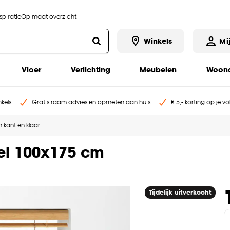
piratie
Op maat overzicht
Winkels
Mi
Vloer
Verlichting
Meubelen
Woona
kels
Gratis raam advies en opmeten aan huis
€ 5,- korting op je v
 kant en klaar
el 100x175 cm
Tijdelijk uitverkocht