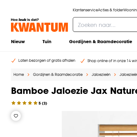
Klantenservice
Acties & folder
Woonins
Nieuw
Tuin
Gordijnen & Raamdecoratie
Laten bezorgen of gratis afhalen
Shop online of in onze 14 win
Home
Gordijnen & Raamdecoratie
Jaloezieën
Jaloezieën
Bamboe Jaloezie Jax Natur
5
(
3
)