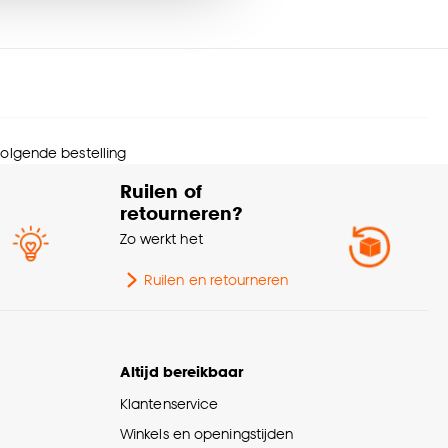
melbreedte
5 CM
nze
cookieverklaring
.
rantietermijn
24 maanden
menstelling
Bamboe 100%
 volgende bestelling
Retro, Scandinavisch,
erieurstijl
Ruilen of
Japandi, Bohemian
retourneren?
Zo werkt het
Met ladderband, Met
nmerken
ladderkoord, Met
amdecoratie
Ruilen en retourneren
zijgeleiding
diening
Handmatig
Altijd bereikbaar
werking
Mat
Klantenservice
Winkels en openingstijden