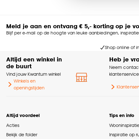
Goed om te weten is dat j
Meld je aan en ontvang € 5,- korting op je v
Blijf per e-mail op de hoogte van leuke aanbiedingen, inspirati
Shop online of i
Altijd een winkel in
Heb je vr
de buurt
Neem contact
Vind jouw Kwantum winkel
klantenservic
Winkels en
Klantenser
openingstijden
Altijd voordeel
Tips en info
Acties
Wooninspirati
Bekijk de folder
Inspiratie op 