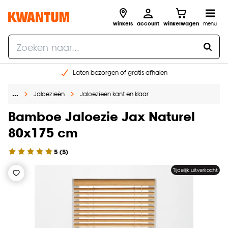
winkels
account
winkelwagen
menu
Laten bezorgen of gratis afhalen
Shop online of in onze 14 winkels
…
Jaloezieën
Jaloezieën kant en klaar
Gratis raam advies en opmeten aan huis
€ 5,- korting op je volgende bestelling
Bamboe Jaloezie Jax Naturel
80x175 cm
5
(
5
)
Tijdelijk uitverkocht