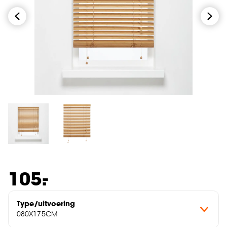
-
105.
Type/uitvoering
080X175CM