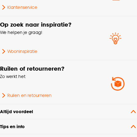
Klantenservice
Hoogte
175 CM
Op zoek naar inspiratie?
Afnemen met vochtige
Wasvoorschriften
We helpen je graag!
doek
Montage materiaal
Inclusief
Wooninspiratie
Met ladderband, Met
Ruilen of retourneren?
Kenmerken
ladderkoord, Met
Zo werkt het
Raamdecoratie
zijgeleiding
Ruilen en retourneren
Afwerking
Mat
Altijd voordeel
Kleurtint
Naturel
Tips en info
Zowel hoogte als
Mogelijkheden inkorten