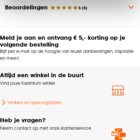
Klik op ‘Ja, alles toestaan’ om gebruik te maken
Materiaal
Bamboe
Beoordelingen
5
(
5
)
van alle cookies, of klik op ‘weigeren’ om alleen de
noodzakelijke cookies te accepteren. Je kunt er ook
Productafmetingen (cm)
175x80 (hxb)
voor kiezen om bepaalde cookies wel of niet te
accepteren door op ‘Cookies aanpassen’ te
Meld je aan en ontvang € 5,- korting op je
Lamelbreedte
5 CM
klikken.
volgende bestelling
Blijf per e-mail op de hoogte van leuke aanbiedingen, inspiratie
Goed om te weten is dat je deze keuze altijd nog
Garantietermijn
24 maanden
en meer!
kan aanpassen, bekijk hiervoor onze
cookieverklaring
.
Altijd een winkel in de buurt
Retro, Scandinavisch,
Interieurstijl
Japandi, Bohemian
Vind jouw Kwantum winkel
Bediening
Handmatig
Winkels en openingstijden
Samenstelling
Bamboe 100%
Heb je vragen?
Neem contact op met onze klantenservice
Breedte
80 CM