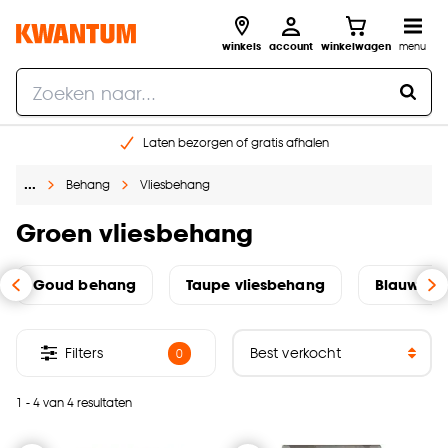
winkels
account
winkelwagen
menu
Laten bezorgen of gratis afhalen
Shop online of in onze 14 winkels
…
Behang
Vliesbehang
Gratis raam advies en opmeten aan huis
€ 5,- korting op je volgende bestelling
Groen vliesbehang
Goud behang
Taupe vliesbehang
Blauw be
Filters
0
1 - 4 van 4 resultaten