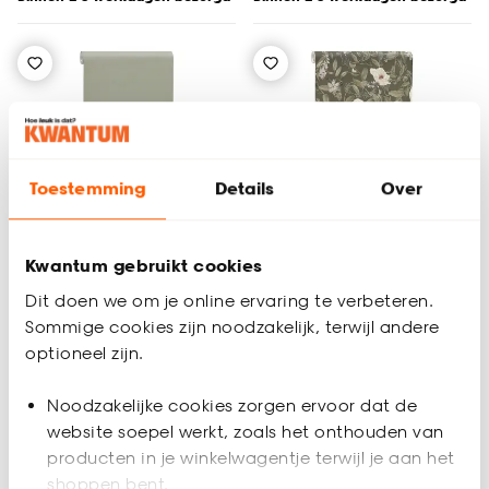
Toestemming
Details
Over
Tijdelijk uitverkocht
Kwantum gebruikt cookies
Dit doen we om je online ervaring te verbeteren.
Sommige cookies zijn noodzakelijk, terwijl andere
Behang Alex Groen
Behang Famke Groen
optioneel zijn.
Noodzakelijke cookies zorgen ervoor dat de
website soepel werkt, zoals het onthouden van
4.7
(
3
)
5
(
6
)
-
-
33.
33.
producten in je winkelwagentje terwijl je aan het
shoppen bent.