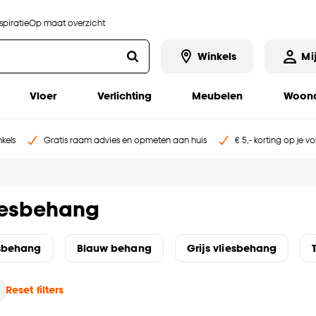
piratie
Op maat overzicht
Winkels
Mi
Vloer
Verlichting
Meubelen
Woona
kels
Gratis raam advies en opmeten aan huis
€ 5,- korting op je v
iesbehang
sbehang
Blauw behang
Grijs vliesbehang
Reset filters