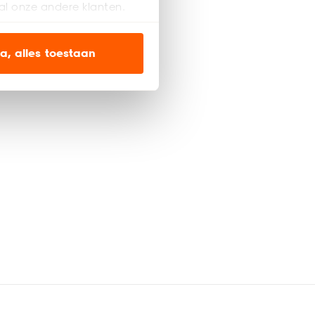
al onze andere klanten.
ien op onze website, maar
a, alles toestaan
en’ om alleen de
s wel of niet te
nze
cookieverklaring
.