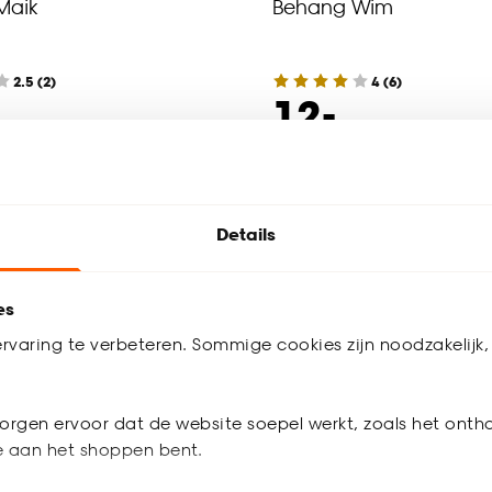
Maik
Behang Wim
2.5
(
2
)
4
(
6
)
-
12.
werkdagen bezorgd
Binnen 2-3 werkdagen bezorgd
Details
es
rvaring te verbeteren. Sommige cookies zijn noodzakelijk, 
orgen ervoor dat de website soepel werkt, zoals het onth
je aan het shoppen bent.