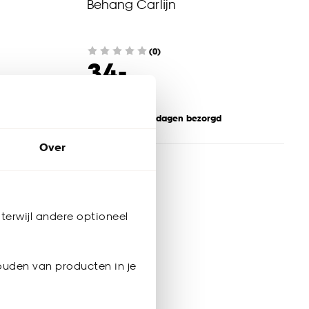
Behang Carlijn
(0)
-
34.
Binnen 2-3 werkdagen bezorgd
Over
terwijl andere optioneel
ouden van producten in je