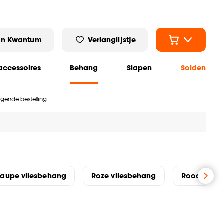
jn Kwantum
Verlanglijstje
ccessoires
Behang
Slapen
Solden
olgende bestelling
Taupe vliesbehang
Roze vliesbehang
Rood vlies