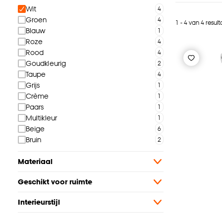
Wit
Groen
1 - 4 van 4 resul
Blauw
Roze
Rood
Goudkleurig
Taupe
Grijs
Crème
Paars
Multikleur
Beige
Bruin
Materiaal
Geschikt voor ruimte
Interieurstijl