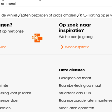
e en meer!
n de winkel
Laten bezorgen of gratis afhalen
€ 5,- korting op je
agen?
Op zoek naar
inspiratie?
 op met onze
e
We helpen je graag!
vice
Wooninspiratie
Onze diensten
e
Gordijnen op maat
ruimte
Raambekleding op maat
ossing voor je raam
Stijladvies aan Huis
sende vloer
Raamdecoratie laten montere
ubelen
Vloer laten opmeten