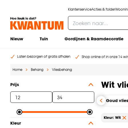
Klantenservice
Acties & folder
Woonins
Nieuw
Tuin
Gordijnen & Raamdecoratie
Laten bezorgen of gratis afhalen
Shop online of in onze 14 win
Home
Behang
Vliesbehang
Wit vl
Prijs
Goud vlie
Kleur: Wit
Kleur