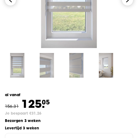
al vanaf
125.
05
156
.
31
Je bespaart €31.26
Bezorgen 3 weken
Levertijd 3 weken