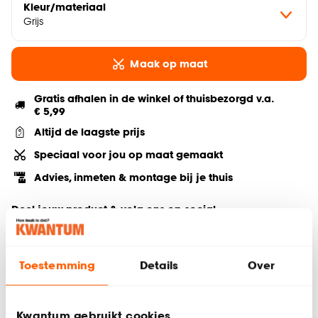
Kleur/materiaal
Grijs
Maak op maat
Gratis afhalen in de winkel of thuisbezorgd v.a.
€ 5,99
Altijd de laagste prijs
Speciaal voor jou op maat gemaakt
Advies, inmeten & montage bij je thuis
Deel jouw product & volg ons op social
Toestemming
Details
Over
Hulp nodig? Wij regelen het voor je!
Bestel een kleurstaal
Kwantum gebruikt cookies