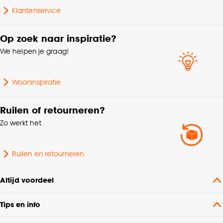
monteren op dat de ketting minimaal 150cm boven de
Klantenservice
grond moet hangen voor optimale kind veiligheid.
Mate verduisterend
Lichtdoorlatend
Op zoek naar inspiratie?
Collectie
FENSTR
We helpen je graag!
Metrage (cm)
240
Wooninspiratie
Gewicht gram per m2
130 G/m2
Ruilen of retourneren?
Zo werkt het
Ruilen en retourneren
Altijd voordeel
Tips en info