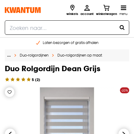
winkels
account
winkelwagen
menu
Laten bezorgen of gratis afhalen
Shop online of in onze 14 winkels
…
Duo-rolgordijnen
Duo-rolgordijnen op maat
Gratis raam advies en opmeten aan huis
€ 5,- korting op je volgende bestelling
Duo Rolgordijn Dean Grijs
5
(
2
)
-20%