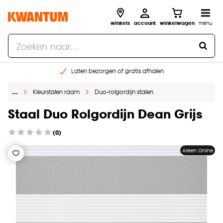
winkels
account
winkelwagen
menu
Laten bezorgen of gratis afhalen
Shop online of in onze 14 winkels
…
Kleurstalen raam
Duo-rolgordijn stalen
Gratis raam advies en opmeten aan huis
€ 5,- korting op je volgende bestelling
Staal Duo Rolgordijn Dean Grijs
(0)
Alleen Online