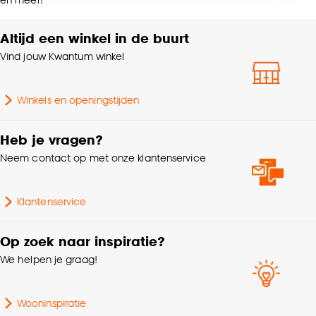
Wasvoorschriften
accepteren door op ‘Cookies aanpassen’ te
doek
klikken.
Altijd een winkel in de buurt
Gewicht gram per m2
130 G/m2
Vind jouw Kwantum winkel
Goed om te weten is dat je deze keuze altijd nog
kan aanpassen, bekijk hiervoor onze
cookieverklaring
.
Winkels en openingstijden
Heb je vragen?
Neem contact op met onze klantenservice
Klantenservice
Op zoek naar inspiratie?
We helpen je graag!
Wooninspiratie