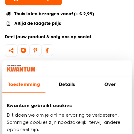
Thuis laten bezorgen vanaf (+ € 2,99)
Altijd de laagste prijs
Deel jouw product & volg ons op social
Hulp nodig? Wij regelen het voor je!
Ga terug naar het hoofdproduct
Toestemming
Details
Over
Productomschrijving
Kwantum gebruikt cookies
Wil je zeker weten dat deze raamdecoratie bij de rest van
jouw interieur past? Bestel vrijblijvend één of meerdere
Dit doen we om je online ervaring te verbeteren.
kleurstalen en bekijk of vergelijk eenvoudig welke
Sommige cookies zijn noodzakelijk, terwijl andere
raamdecoratie jouw favoriet is. Zo ben je 100% zeker van de
optioneel zijn.
juiste keuze. De kleurstalen worden binnen 2 à 3 werkdagen