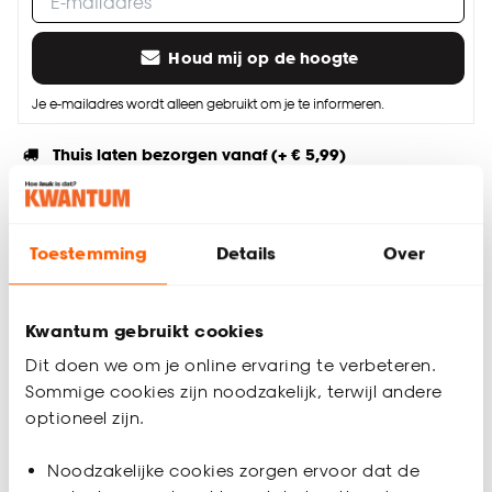
Houd mij op de hoogte
Je e-mailadres wordt alleen gebruikt om je te informeren.
Thuis laten bezorgen vanaf (+ € 5,99)
Gratis afhalen in de winkel
Altijd de laagste prijs
Toestemming
Details
Over
Deel jouw product & volg ons op social
Kwantum gebruikt cookies
Dit doen we om je online ervaring te verbeteren.
Sommige cookies zijn noodzakelijk, terwijl andere
Productomschrijving
optioneel zijn.
Zwart metalen embrasse haken. Per 2 stuks verpakt.
Productspecificaties
Noodzakelijke cookies zorgen ervoor dat de