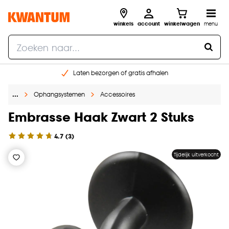
winkels
account
winkelwagen
menu
Laten bezorgen of gratis afhalen
Shop online of in onze 14 winkels
…
Ophangsystemen
Accessoires
Gratis raam advies en opmeten aan huis
€ 5,- korting op je volgende bestelling
Embrasse Haak Zwart 2 Stuks
4.7
(
3
)
Tijdelijk uitverkocht