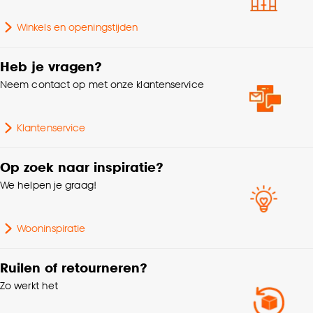
Kleurtint
Zwart
Goed om te weten is dat je deze keuze altijd nog
Winkels en openingstijden
kan aanpassen, bekijk hiervoor onze
cookieverklaring
.
Heb je vragen?
Neem contact op met onze klantenservice
Klantenservice
Op zoek naar inspiratie?
We helpen je graag!
Wooninspiratie
Ruilen of retourneren?
Zo werkt het