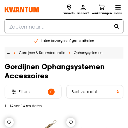
winkels
account
winkelwagen
menu
Laten bezorgen of gratis afhalen
Shop online of in onze 14 winkels
…
Gordijnen & Raamdecoratie
Ophangsystemen
Gratis raam advies en opmeten aan huis
€ 5,- korting op je volgende bestelling
Gordijnen Ophangsystemen
Accessoires
Filters
0
1 - 14 van 14 resultaten