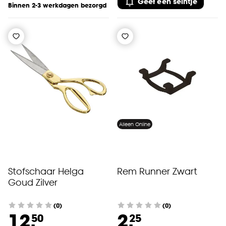
Geef een seintje
Binnen 2-3 werkdagen bezorgd
Alleen Online
Stofschaar Helga
Rem Runner Zwart
Goud Zilver
(0)
(0)
12.
2.
50
25