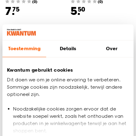
(0)
(0)
7.
5.
75
50
Binnen 2-3 werkdagen bezorgd
Binnen 2-3 werkdagen bezorgd
Toestemming
Details
Over
Kwantum gebruikt cookies
Dit doen we om je online ervaring te verbeteren.
Sommige cookies zijn noodzakelijk, terwijl andere
optioneel zijn.
Noodzakelijke cookies zorgen ervoor dat de
website soepel werkt, zoals het onthouden van
producten in je winkelwagentje terwijl je aan het
Steun 28mm
Plafondsteun 28mm
shoppen bent.