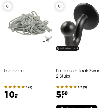
Tijdelijk uitverkocht
Loodveter
Embrasse Haak Zwart
2 Stuks
5
(
4
)
4.7
(
3
)
-
10.
5.
50