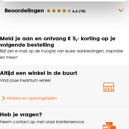
Klik op ‘Ja, alles toestaan’ om gebruik te maken
Materiaal
Hout
Beoordelingen
4.4
(
15
)
van alle cookies, of klik op ‘weigeren’ om alleen de
noodzakelijke cookies te accepteren. Je kunt er ook
Productafmetingen (cm)
350 (b)
voor kiezen om bepaalde cookies wel of niet te
accepteren door op ‘Cookies aanpassen’ te
Meld je aan en ontvang € 5,- korting op je
klikken.
Kleurtint
Wit
volgende bestelling
Blijf per e-mail op de hoogte van leuke aanbiedingen, inspiratie
Goed om te weten is dat je deze keuze altijd nog
Samenstelling
Hout 100%
en meer!
kan aanpassen, bekijk hiervoor onze
cookieverklaring
.
Altijd een winkel in de buurt
Breedte
350 CM
Vind jouw Kwantum winkel
Collectie
FENSTR
Winkels en openingstijden
Afwerking
Glad
Heb je vragen?
Lamelbreedte
5 CM
Neem contact op met onze klantenservice