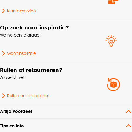
Garantietermijn
24 maanden
Klantenservice
Kenmerken
Met ladderband, Met
Op zoek naar inspiratie?
Raamdecoratie
ladderkoord
We helpen je graag!
Interieurstijl
Landelijk, Bohemian
Wooninspiratie
Metrage (cm)
350
Ruilen of retourneren?
Zo werkt het
Bediening
Handmatig, Elektrisch
Afnemen met vochtige
Ruilen en retourneren
Wasvoorschriften
doek
Altijd voordeel
Montage materiaal
Inclusief
Tips en info