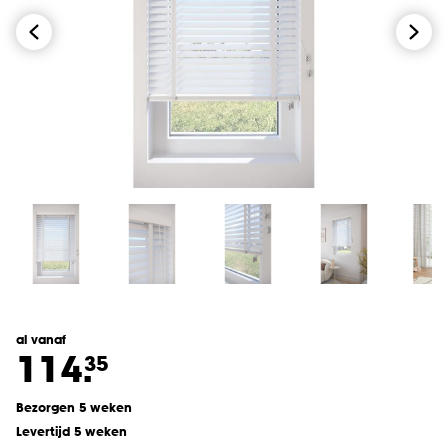
al vanaf
114.
35
Bezorgen 5 weken
Levertijd 5 weken