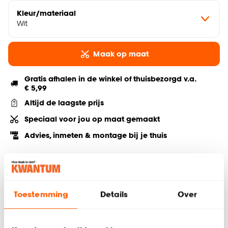
Kleur/materiaal
Wit
Maak op maat
Gratis afhalen in de winkel of thuisbezorgd v.a.
€ 5,99
Altijd de laagste prijs
Speciaal voor jou op maat gemaakt
Advies, inmeten & montage bij je thuis
Deel jouw product & volg ons op social
Toestemming
Details
Over
Hulp nodig? Wij regelen het voor je!