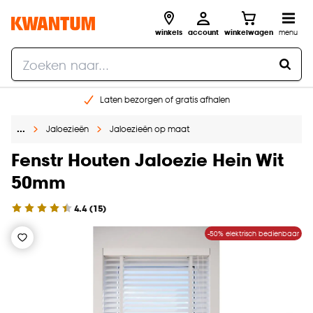
winkels
account
winkelwagen
menu
Laten bezorgen of gratis afhalen
Shop online of in onze 14 winkels
…
Jaloezieën
Jaloezieën op maat
Gratis raam advies en opmeten aan huis
€ 5,- korting op je volgende bestelling
Fenstr Houten Jaloezie Hein Wit
50mm
4.4
(
15
)
-50% elektrisch bedienbaar