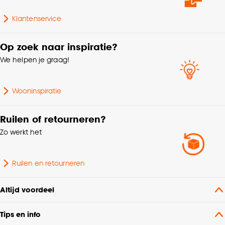
Kenmerken
Met ladderband, Met
Klantenservice
Raamdecoratie
ladderkoord
Op zoek naar inspiratie?
Interieurstijl
Landelijk, Bohemian
We helpen je graag!
Lamelbreedte
5 CM
Wooninspiratie
Afwerking
Glad
Ruilen of retourneren?
Zo werkt het
Montage materiaal
Inclusief
Bediening
Handmatig, Elektrisch
Ruilen en retourneren
Afnemen met vochtige
Altijd voordeel
Wasvoorschriften
doek
Tips en info