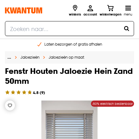
winkels
account
winkelwagen
menu
Laten bezorgen of gratis afhalen
Shop online of in onze 14 winkels
…
Jaloezieën
Jaloezieën op maat
Gratis raam advies en opmeten aan huis
€ 5,- korting op je volgende bestelling
Fenstr Houten Jaloezie Hein Zand
50mm
4.8
(
9
)
-50% elektrisch bedienbaar