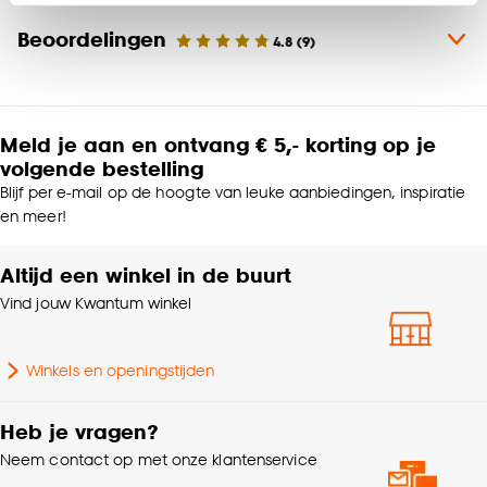
Klik op ‘Ja, alles toestaan’ om gebruik te maken
Materiaal
Hout
Beoordelingen
4.8
(
9
)
van alle cookies, of klik op ‘weigeren’ om alleen de
noodzakelijke cookies te accepteren. Je kunt er ook
Productafmetingen (cm)
270 (b)
voor kiezen om bepaalde cookies wel of niet te
accepteren door op ‘Cookies aanpassen’ te
Meld je aan en ontvang € 5,- korting op je
klikken.
Metrage (cm)
270
volgende bestelling
Blijf per e-mail op de hoogte van leuke aanbiedingen, inspiratie
Goed om te weten is dat je deze keuze altijd nog
Breedte
270 CM
en meer!
kan aanpassen, bekijk hiervoor onze
cookieverklaring
.
Altijd een winkel in de buurt
Collectie
FENSTR
Vind jouw Kwantum winkel
Kleurtint
Zand
Winkels en openingstijden
Samenstelling
Hout 100%
Heb je vragen?
Garantietermijn
24 maanden
Neem contact op met onze klantenservice