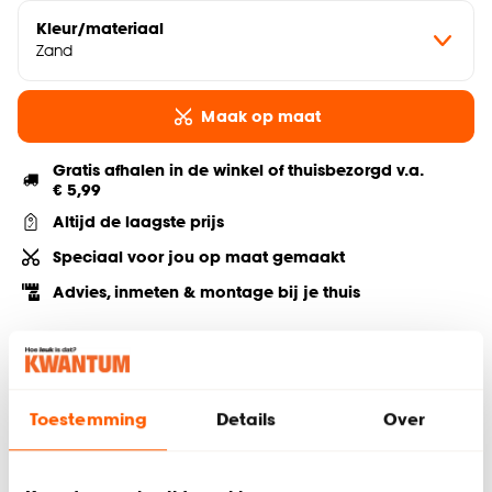
Kleur/materiaal
Zand
Maak op maat
Gratis afhalen in de winkel of thuisbezorgd v.a.
€ 5,99
Altijd de laagste prijs
Speciaal voor jou op maat gemaakt
Advies, inmeten & montage bij je thuis
Deel jouw product & volg ons op social
Toestemming
Details
Over
Hulp nodig? Wij regelen het voor je!