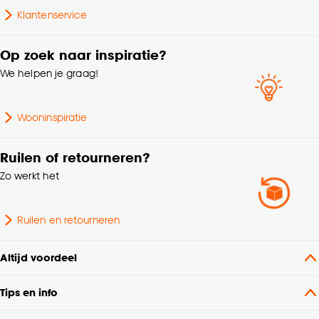
Klantenservice
Gewicht gram per m2
320 G/m2
Op zoek naar inspiratie?
We helpen je graag!
Milieu kenmerken
Oeko-Tex Standard 100
Garantietermijn
24 maanden
Wooninspiratie
Coupage, Dubbele plooi,
Ruilen of retourneren?
Retourplooi enkel,
Zo werkt het
Retourplooi dubbel,
Embrasse, Plooigordijn,
Maakwijze
Ringgordijn,
Ruilen en retourneren
Roedegordijn,
Spangordijn, Vouwgordijn,
Altijd voordeel
Wavegordijn, Enkele plooi
Tips en info
Coupage, Dubbele plooi,
Retourplooi enkel,