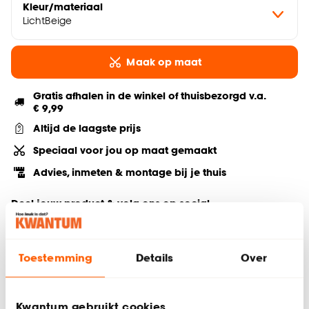
Kleur/materiaal
LichtBeige
Maak op maat
Gratis afhalen in de winkel of thuisbezorgd v.a.
€ 9,99
Altijd de laagste prijs
Speciaal voor jou op maat gemaakt
Advies, inmeten & montage bij je thuis
Deel jouw product & volg ons op social
Toestemming
Details
Over
Hulp nodig? Wij regelen het voor je!
Bestel een kleurstaal
Kwantum gebruikt cookies