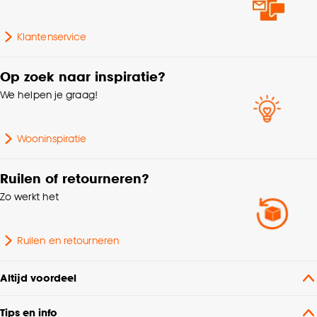
Milieu kenmerken
Oeko-Tex Standard 100
Klantenservice
Garantietermijn
24 maanden
Op zoek naar inspiratie?
We helpen je graag!
Samenstelling
Polyester 100%
Machinewas 30º, Strijken
Wooninspiratie
Wasvoorschriften
°, Chemisch reinigen,
Niet in de droogtrommel
Ruilen of retourneren?
Zo werkt het
Soort stof
Verduisteringsstof
Ruilen en retourneren
Gewicht gram per m2
320 G/m2
Altijd voordeel
% Verduisterend
97%
Tips en info