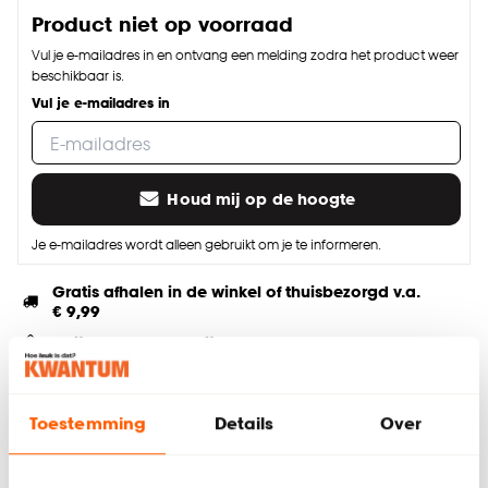
Product niet op voorraad
Vul je e-mailadres in en ontvang een melding zodra het product weer
beschikbaar is.
Vul je e-mailadres in
Houd mij op de hoogte
Je e-mailadres wordt alleen gebruikt om je te informeren.
Gratis afhalen in de winkel of thuisbezorgd v.a.
€ 9,99
Altijd de laagste prijs
Speciaal voor jou op maat gemaakt
Advies, inmeten & montage bij je thuis
Toestemming
Details
Over
Deel jouw product & volg ons op social