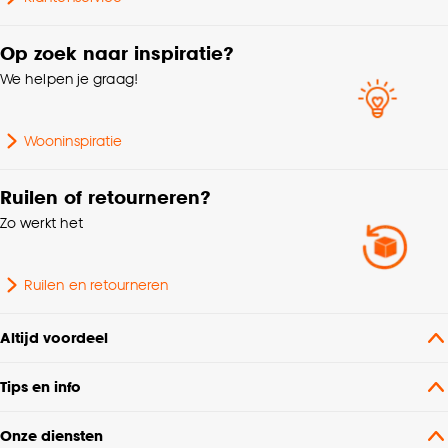
93% polyester (70%
Samenstelling
gerecycled), 7% linnen
Op zoek naar inspiratie?
We helpen je graag!
Kleurtint
Groen
Wooninspiratie
Krimptolerantie
2%
Ruilen of retourneren?
Machinewas 30º, Niet in
Zo werkt het
Wasvoorschriften
de droogtrommel, Strijken
°°°
Ruilen en retourneren
Gerecycled, Oeko-Tex
Milieu kenmerken
Standard 100, GRS
Altijd voordeel
Soort stof
Weef/Drukstof
Tips en info
Coupage, Retourplooi
Onze diensten