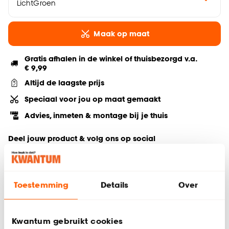
LichtGroen
Maak op maat
Gratis afhalen in de winkel of thuisbezorgd v.a.
€ 9,99
Altijd de laagste prijs
Speciaal voor jou op maat gemaakt
Advies, inmeten & montage bij je thuis
Deel jouw product & volg ons op social
Toestemming
Details
Over
Hulp nodig? Wij regelen het voor je!
Bestel een kleurstaal
Kwantum gebruikt cookies