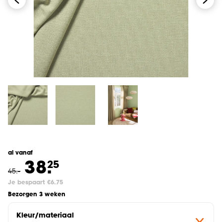
al vanaf
38.
25
45
.
-
Je bespaart €6.75
Bezorgen 3 weken
Kleur/materiaal