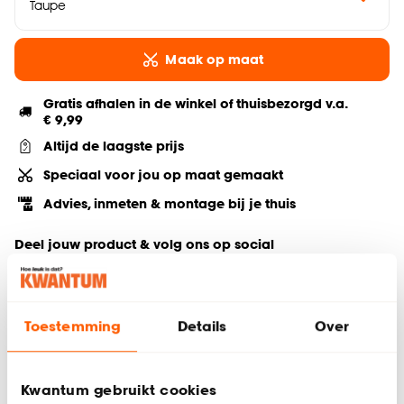
Taupe
Maak op maat
Gratis afhalen in de winkel of thuisbezorgd v.a.
€ 9,99
Altijd de laagste prijs
Speciaal voor jou op maat gemaakt
Advies, inmeten & montage bij je thuis
Deel jouw product & volg ons op social
Toestemming
Details
Over
Hulp nodig? Wij regelen het voor je!
Bestel een kleurstaal
Kwantum gebruikt cookies