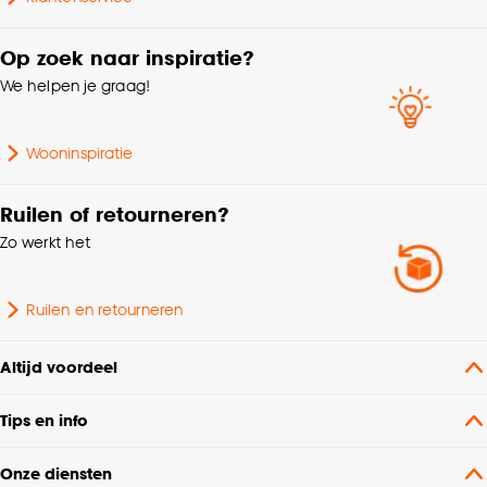
Scandinavisch, Japandi,
Interieurstijl
Modern
Op zoek naar inspiratie?
We helpen je graag!
Kleurtint
Taupe
Wooninspiratie
Krimptolerantie
2%
Ruilen of retourneren?
Machinewas 30º, Niet in
Zo werkt het
Wasvoorschriften
de droogtrommel, Strijken
°°°
Ruilen en retourneren
Gerecycled, Oeko-Tex
Milieu kenmerken
Standard 100, GRS
Altijd voordeel
Soort stof
Weef/Drukstof
Tips en info
Gewicht gram per m2
320 G/m2
Onze diensten