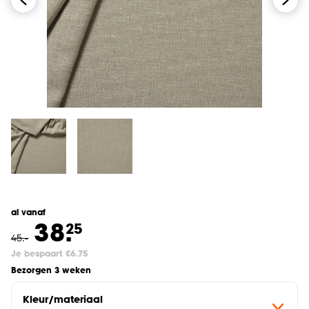
al vanaf
38.
25
45
.
-
Je bespaart €6.75
Bezorgen 3 weken
Kleur/materiaal