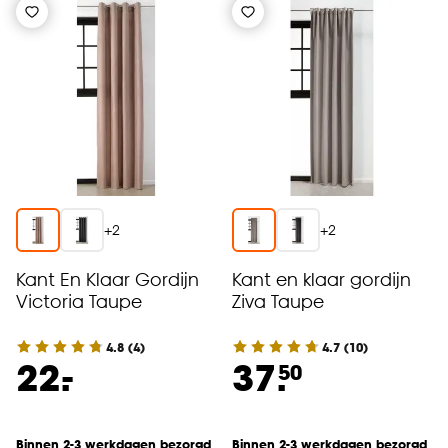
+
2
+
2
Kant En Klaar Gordijn
Kant en klaar gordijn
Victoria Taupe
Ziva Taupe
4.8
(
4
)
4.7
(
10
)
-
22.
37.
50
Binnen 2-3 werkdagen bezorgd
Binnen 2-3 werkdagen bezorgd