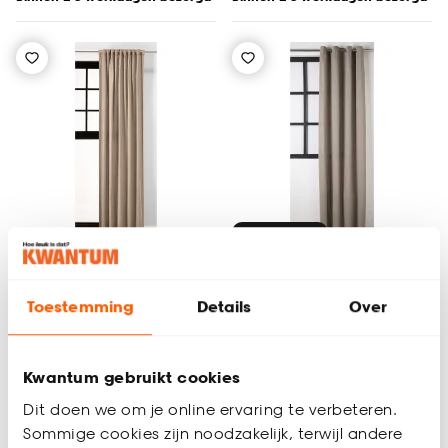
Tijdelijk uitverkocht
Toestemming
Details
Over
Kant en klaar gordijn
Kant en klaar gordijn
Gaia Taupe
Fama Taupe
Kwantum gebruikt cookies
3.4
(
10
)
4.7
(
3
)
-
Dit doen we om je online ervaring te verbeteren.
22.
19.
50
Sommige cookies zijn noodzakelijk, terwijl andere