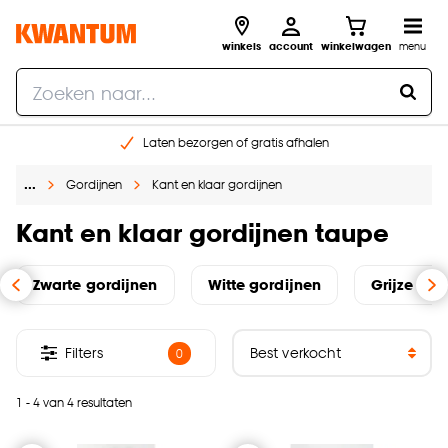
winkels
account
winkelwagen
menu
Laten bezorgen of gratis afhalen
Shop online of in onze 14 winkels
…
Gordijnen
Kant en klaar gordijnen
Gratis raam advies en opmeten aan huis
€ 5,- korting op je volgende bestelling
Kant en klaar gordijnen taupe
Zwarte gordijnen
Witte gordijnen
Grijze k&k
Filters
0
1 - 4 van 4 resultaten