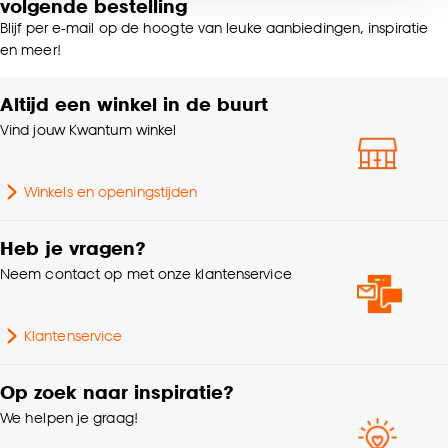
volgende bestelling
voor kiezen om bepaalde cookies wel of niet te
Blijf per e-mail op de hoogte van leuke aanbiedingen, inspiratie
accepteren door op ‘Cookies aanpassen’ te
en meer!
klikken.
Altijd een winkel in de buurt
Goed om te weten is dat je deze keuze altijd nog
Vind jouw Kwantum winkel
kan aanpassen, bekijk hiervoor onze
cookieverklaring
.
Winkels en openingstijden
Heb je vragen?
Neem contact op met onze klantenservice
Klantenservice
Op zoek naar inspiratie?
We helpen je graag!