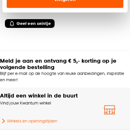
42.
advertenties en communicatie.
50
Klik op ‘Ja, alles toestaan’ om gebruik te maken
Geef een seintje
van alle cookies, of klik op ‘weigeren’ om alleen de
noodzakelijke cookies te accepteren. Je kunt er ook
voor kiezen om bepaalde cookies wel of niet te
accepteren door op ‘Cookies aanpassen’ te
klikken.
Meld je aan en ontvang € 5,- korting op je
Goed om te weten is dat je deze keuze altijd nog
volgende bestelling
kan aanpassen, bekijk hiervoor onze
Blijf per e-mail op de hoogte van leuke aanbiedingen, inspiratie
cookieverklaring
.
en meer!
Altijd een winkel in de buurt
Vind jouw Kwantum winkel
Winkels en openingstijden