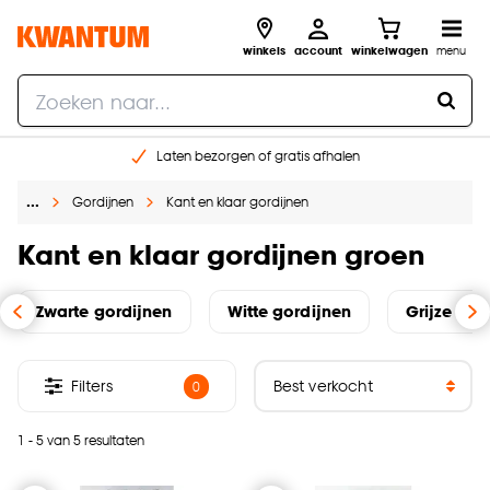
winkels
account
winkelwagen
menu
Laten bezorgen of gratis afhalen
Shop online of in onze 14 winkels
…
Gordijnen
Kant en klaar gordijnen
Gratis raam advies en opmeten aan huis
€ 5,- korting op je volgende bestelling
Kant en klaar gordijnen groen
Zwarte gordijnen
Witte gordijnen
Grijze k&k
Filters
0
1 - 5 van 5 resultaten