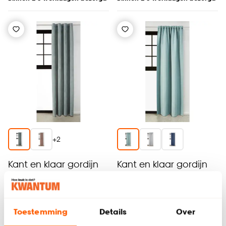
+
2
Kant en klaar gordijn
Kant en klaar gordijn
Victoria Groen
Jeroen Groen
4
(
6
)
4.3
(
10
)
-
-
21.
35.
Toestemming
Details
Over