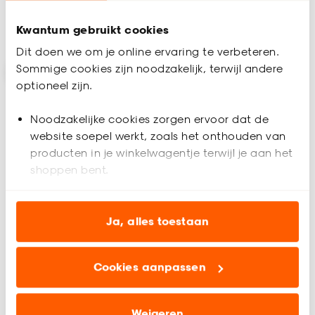
Kwantum gebruikt cookies
Binnen 2-3 werkdagen bezorgd
Binnen 2-3 werkdagen bezorgd
Dit doen we om je online ervaring te verbeteren.
Sommige cookies zijn noodzakelijk, terwijl andere
optioneel zijn.
Noodzakelijke cookies zorgen ervoor dat de
website soepel werkt, zoals het onthouden van
producten in je winkelwagentje terwijl je aan het
shoppen bent.
Tijdelijk uitverkocht
Analytische cookies (optioneel) helpen ons de
website te verbeteren voor jou en al onze andere
Ja, alles toestaan
+
2
klanten.
Kant En Klaar Gordijn
Cookies aanpassen
Marketing cookies (optioneel) laten jou
Frank Groen
relevante informatie en aanbiedingen zien op
onze website, maar ook buiten de website voor
4.2
(
9
)
Weigeren