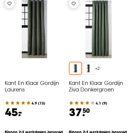
+
2
Kant En Klaar Gordijn
Kant En Klaar Gordijn
Laurens
Ziva Donkergroen
4.9
(
13
)
4.1
(
9
)
-
45.
37.
50
Binnen 2-3 werkdagen bezorgd
Binnen 2-3 werkdagen bezorgd