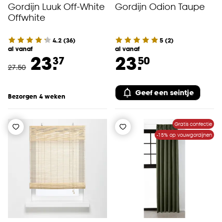
Gordijn Luuk Off-White
Gordijn Odion Taupe
Offwhite
4.2
(
36
)
5
(
2
)
al vanaf
al vanaf
23.
23.
37
50
27
.
50
Geef een seintje
Bezorgen 4 weken
Gratis confectie
-15% op vouwgordijnen