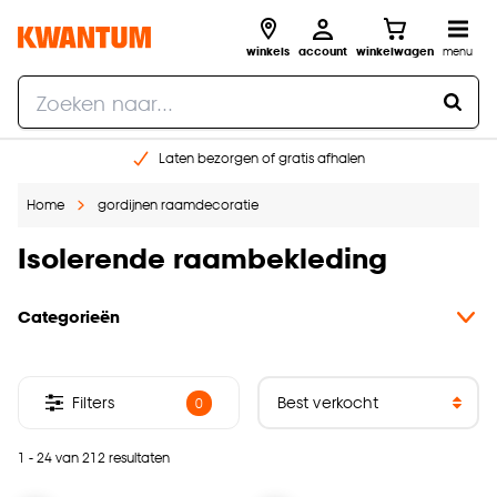
winkels
account
winkelwagen
menu
Laten bezorgen of gratis afhalen
Shop online of in onze 14 winkels
Home
gordijnen raamdecoratie
Gratis raam advies en opmeten aan huis
€ 5,- korting op je volgende bestelling
Isolerende raambekleding
Categorieën
Filters
0
1 - 24 van 212 resultaten