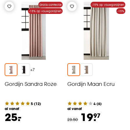
Gratis confectie
-15% op vouwgordijnen
-15% op vouwgordijnen
-15%
+
7
Gordijn Sandra Roze
Gordijn Maan Ecru
5
(
12
)
4
(
6
)
al vanaf
al vanaf
-
25.
19.
97
23
.
50