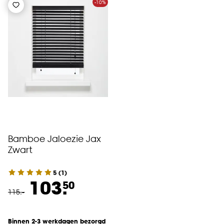
-10%
Bamboe Jaloezie Jax
Zwart
5
(
1
)
103.
50
115
.
-
Binnen 2-3 werkdagen bezorgd