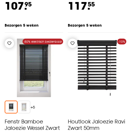
107.
117.
95
55
Bezorgen 5 weken
Bezorgen 5 weken
-50% elektrisch bedienbaar
-10%
+
6
Fenstr Bamboe
Houtlook Jaloezie Ravi
Jaloezie Wessel Zwart
Zwart 50mm