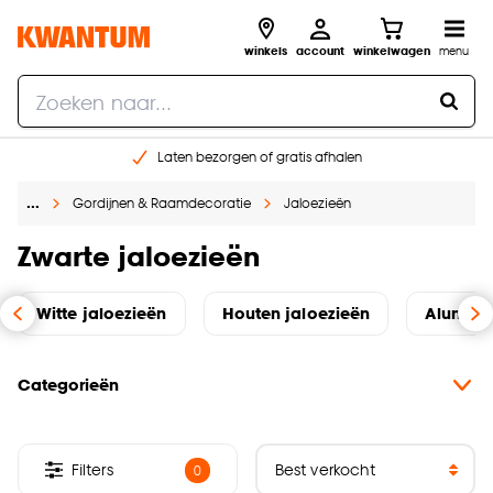
winkels
account
winkelwagen
menu
Laten bezorgen of gratis afhalen
Shop online of in onze 14 winkels
…
Gordijnen & Raamdecoratie
Jaloezieën
Gratis raam advies en opmeten aan huis
€ 5,- korting op je volgende bestelling
Zwarte jaloezieën
Witte jaloezieën
Houten jaloezieën
Alumini
Categorieën
Filters
0