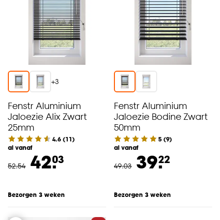
accepteren door op ‘Cookies aanpassen’ te
klikken.
Goed om te weten is dat je deze keuze altijd nog
kan aanpassen, bekijk hiervoor onze
cookieverklaring
.
+
3
Fenstr Aluminium
Fenstr Aluminium
Jaloezie Alix Zwart
Jaloezie Bodine Zwart
25mm
50mm
4.6
(
11
)
5
(
9
)
al vanaf
al vanaf
42.
39.
03
22
52
.
54
49
.
03
Bezorgen 3 weken
Bezorgen 3 weken