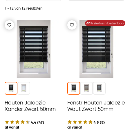
1 - 12 van 12 resultaten
-50% elektrisch bedienbaar
Houten Jaloezie
Fenstr Houten Jaloezie
Xander Zwart 50mm
Wout Zwart 50mm
4.4
(
47
)
4.8
(
5
)
al vanaf
al vanaf