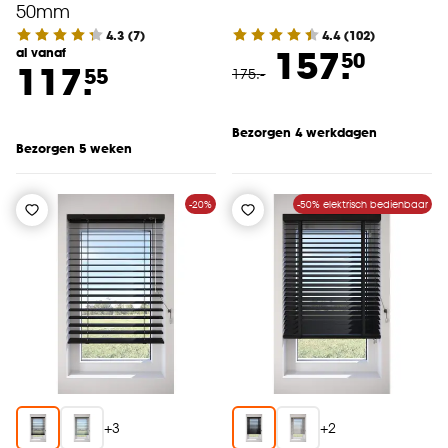
50mm
4.3
(
7
)
4.4
(
102
)
157.
al vanaf
50
117.
55
175
.
-
Bezorgen 4 werkdagen
Bezorgen 5 weken
-20%
-50% elektrisch bedienbaar
+
3
+
2