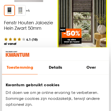
+
4
Fenstr Houten Jaloezie
Hein Zwart 50mm
4.1
(
10
)
al vanaf
115.
55
Alles voor je Raam
Toestemming
Details
Over
Bezorgen 5 weken
-20%
-50% elektrisch bedienbaar
Kwantum gebruikt cookies
Dit doen we om je online ervaring te verbeteren.
Sommige cookies zijn noodzakelijk, terwijl andere
optioneel zijn.