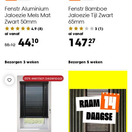
Fenstr Aluminium
Fenstr Bamboe
Jaloezie Mels Mat
Jaloezie Tijl Zwart
Zwart 50mm
65mm
4.9
(
8
)
3
(
1
)
al vanaf
al vanaf
44.
147.
10
27
55
.
12
Bezorgen 3 weken
Bezorgen 5 weken
-50% elektrisch bedienbaar