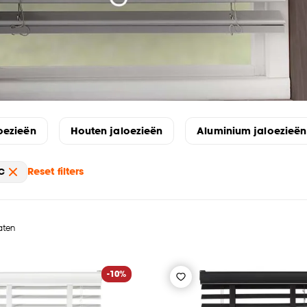
oezieën
Houten jaloezieën
Aluminium jaloezieën
Reset filters
VC
taten
-10%