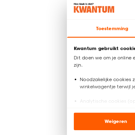
Bezorgen 4
Toestemming
Kwantum gebruikt cooki
Dit doen we om je online e
zijn.
Noodzakelijke cookies z
winkelwagentje terwijl 
Analytische cookies (op
Marketing cookies (opt
Weigeren
ook buiten de website 
Houtlook