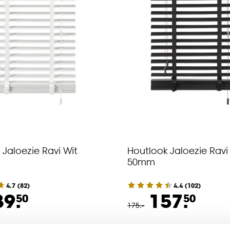
 Jaloezie Ravi Wit
Houtlook Jaloezie Ravi
50mm
4.7
(
82
)
4.4
(
102
)
39.
157.
50
50
175
.
-