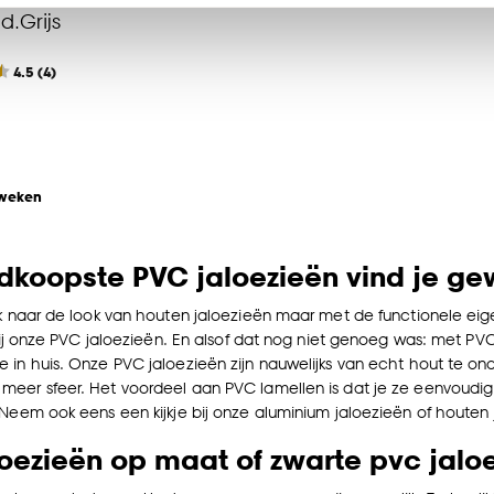
n’ om gebruik te maken van alle cookies, of klik op ‘weiger
.Grijs
accepteren. Je kunt er ook voor kiezen om bepaalde cookie
ies aanpassen’ te klikken.
4.5
(
4
)
e deze keuze altijd nog kan aanpassen, bekijk hiervoor o
 weken
dkoopste PVC jaloezieën vind je ge
ek naar de look van houten jaloezieën maar met de functionele e
t bij onze PVC jaloezieën. En alsof dat nog niet genoeg was: met PV
 in huis. Onze PVC jaloezieën zijn nauwelijks van echt hout te o
eer sfeer. Het voordeel aan PVC lamellen is dat je ze eenvoudi
 Neem ook eens een kijkje bij onze aluminium jaloezieën of houten 
oezieën op maat of zwarte pvc jal