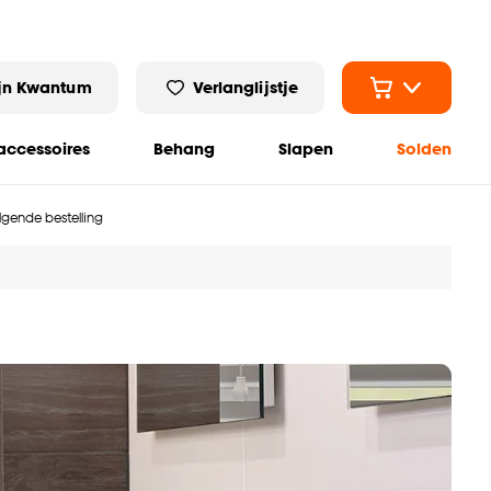
jn Kwantum
Verlanglijstje
ccessoires
Behang
Slapen
Solden
olgende bestelling