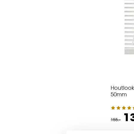
Houtlook
50mm
1
155
.
-