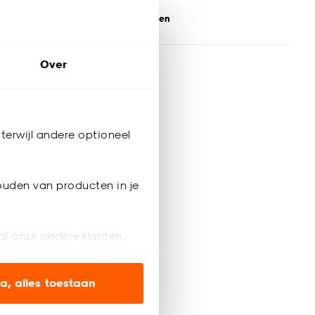
Bezorgen 5 weken
Over
terwijl andere optioneel
ouden van producten in je
al onze andere klanten.
ien op onze website, maar
a, alles toestaan