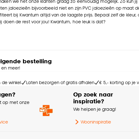
aken we het onze klanten graag zo eenvoudig mogelijk. Zo kun jij 
en jaloezieën bijvoorbeeld niet en zijn PVC jaloezieën op maat 
ofiteert bij Kwantum altijd van de laagste prijs. Bepaal zelf de kle
ij doen de rest voor jou! Kwantum, hoe leuk is dat?
olgende bestelling
e en meer!
n de winkel
Laten bezorgen of gratis afhalen
€ 5,- korting op je
agen?
Op zoek naar
inspiratie?
 op met onze
e
We helpen je graag!
vice
Wooninspiratie