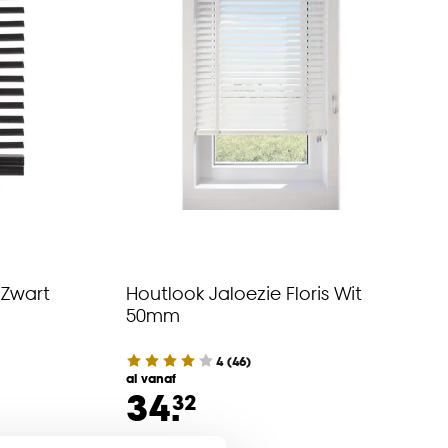
 Zwart
Houtlook Jaloezie Floris Wit
50mm
4
(
46
)
al vanaf
34.
32