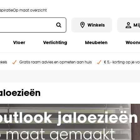
piratie
Op maat overzicht
Winkels
Mi
Vloer
Verlichting
Meubelen
Woona
kels
Gratis raam advies en opmeten aan huis
€ 5,- korting op je v
aloezieën