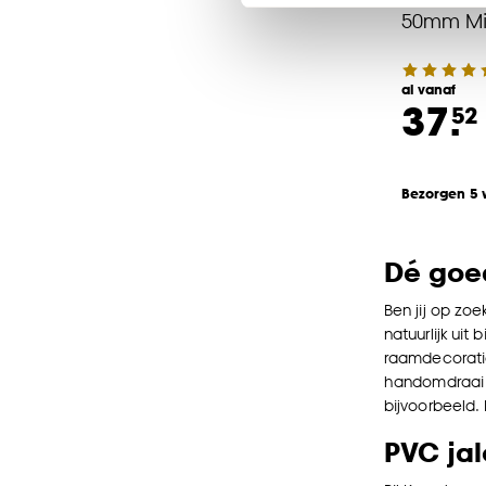
Klik op ‘Ja, alles toestaa
50mm Mid
noodzakelijke cookies te 
accepteren door op ‘Cook
al vanaf
37.
52
Goed om te weten is dat j
Bezorgen 5
Dé goe
Ben jij op zo
natuurlijk ui
raamdecoratie
handomdraai m
bijvoorbeeld.
PVC jal