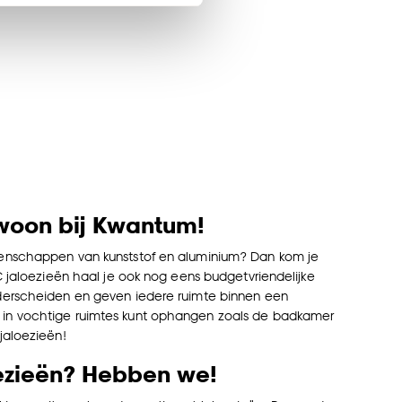
en’ om alleen de
s wel of niet te
nze
cookieverklaring
.
woon bij Kwantum!
igenschappen van kunststof en aluminium? Dan kom je
C jaloezieën haal je ook nog eens budgetvriendelijke
nderscheiden en geven iedere ruimte binnen een
g in vochtige ruimtes kunt ophangen zoals de badkamer
jaloezieën!
oezieën? Hebben we!