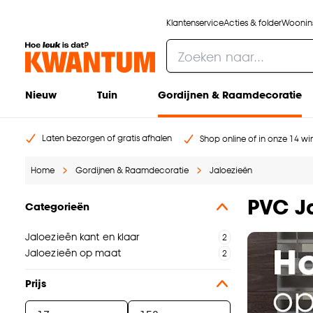
Klantenservice
Acties & folder
Woonins
Nieuw
Tuin
Gordijnen & Raamdecoratie
Laten bezorgen of gratis afhalen
Shop online of in onze 14 win
Home
Gordijnen & Raamdecoratie
Jaloezieën
PVC J
Categorieën
Jaloezieën kant en klaar
Jaloezieën op maat
Prijs