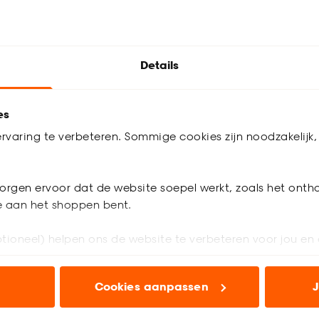
 werkdagen
Bezorgen 4 werkdagen
Details
es
rvaring te verbeteren. Sommige cookies zijn noodzakelijk, 
orgen ervoor dat de website soepel werkt, zoals het onth
je aan het shoppen bent.
tioneel) helpen ons de website te verbeteren voor jou en 
ioneel) laten jou relevante informatie en aanbiedingen z
Cookies aanpassen
J
voor advertenties en communicatie.
 Jaloezie Faber Grijs