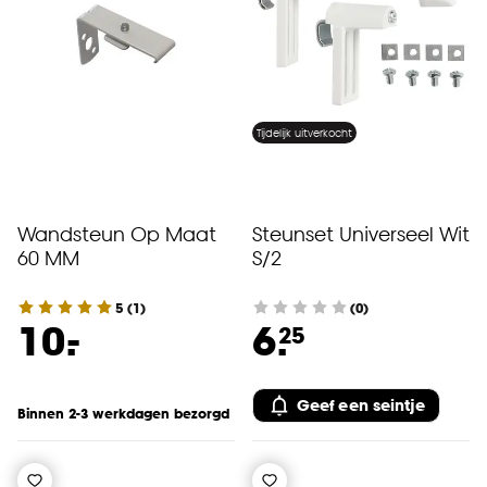
Tijdelijk uitverkocht
Wandsteun Op Maat
Steunset Universeel Wit
60 MM
S/2
5
(
1
)
(0)
-
10.
6.
25
Geef een seintje
Binnen 2-3 werkdagen bezorgd