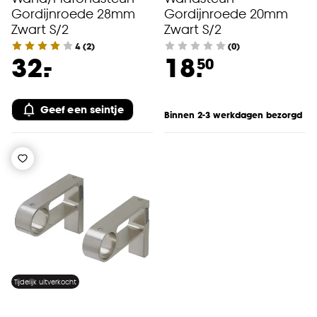
cookieverklaring
.
Gordijnroede 28mm
Gordijnroede 20mm
Zwart S/2
Zwart S/2
4
(
2
)
(0)
-
32.
18.
50
Geef een seintje
Binnen 2-3 werkdagen bezorgd
Tijdelijk uitverkocht