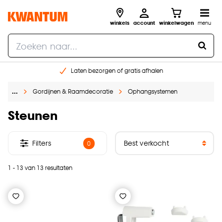
winkels
account
winkelwagen
menu
Laten bezorgen of gratis afhalen
Shop online of in onze 14 winkels
…
Gordijnen & Raamdecoratie
Ophangsystemen
Gratis raam advies en opmeten aan huis
€ 5,- korting op je volgende bestelling
Steunen
Filters
0
1 - 13 van 13 resultaten