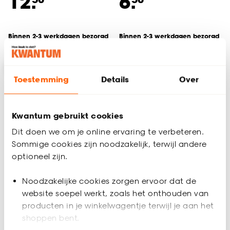
12.
6.
Binnen 2-3 werkdagen bezorgd
Binnen 2-3 werkdagen bezorgd
Toestemming
Details
Over
Kwantum gebruikt cookies
Dit doen we om je online ervaring te verbeteren.
Sommige cookies zijn noodzakelijk, terwijl andere
optioneel zijn.
Tijdelijk uitverkocht
Noodzakelijke cookies zorgen ervoor dat de
website soepel werkt, zoals het onthouden van
Wandsteun
Wandsteun
producten in je winkelwagentje terwijl je aan het
Gordijnroede 28mm
Gordijnroede 28mm
shoppen bent.
Messing S/2