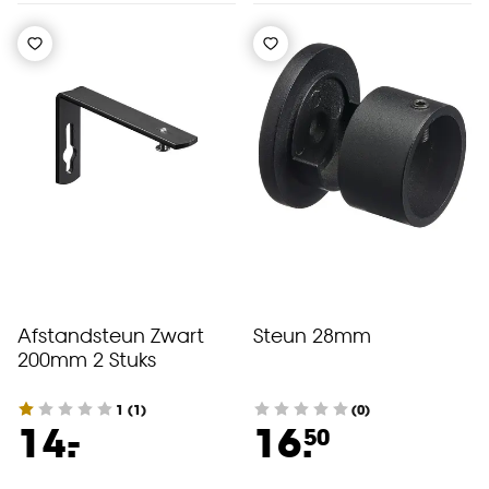
Afstandsteun Zwart
Steun 28mm
200mm 2 Stuks
1
(
1
)
(0)
-
14.
16.
50