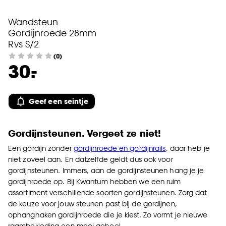
Wandsteun
Gordijnroede 28mm
Rvs S/2
(0)
-
30.
Geef een seintje
Gordijnsteunen. Vergeet ze niet!
Een gordijn zonder
gordijnroede en gordijnrails
, daar heb je
niet zoveel aan. En datzelfde geldt dus ook voor
gordijnsteunen. Immers, aan de gordijnsteunen hang je je
gordijnroede op. Bij Kwantum hebben we een ruim
assortiment verschillende soorten gordijnsteunen. Zorg dat
de keuze voor jouw steunen past bij de gordijnen,
ophanghaken gordijnroede die je kiest. Zo vormt je nieuwe
raambekleding een mooi geheel.