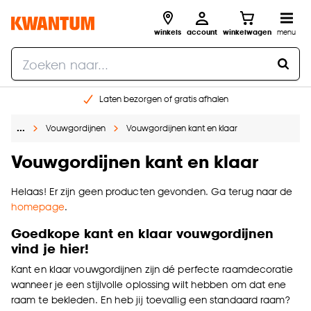
winkels
account
winkelwagen
menu
Laten bezorgen of gratis afhalen
Shop online of in onze 14 winkels
…
Vouwgordijnen
Vouwgordijnen kant en klaar
Gratis raam advies en opmeten aan huis
€ 5,- korting op je volgende bestelling
Vouwgordijnen kant en klaar
Helaas! Er zijn geen producten gevonden. Ga terug naar de
homepage
.
Goedkope kant en klaar vouwgordijnen
vind je hier!
Kant en klaar vouwgordijnen zijn dé perfecte raamdecoratie
wanneer je een stijlvolle oplossing wilt hebben om dat ene
raam te bekleden. En heb jij toevallig een standaard raam?