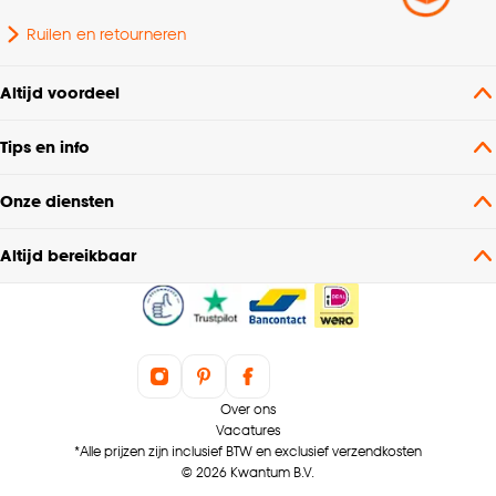
Ruilen en retourneren
Goed om te weten is dat je deze keuze altijd nog
kan aanpassen, bekijk hiervoor onze
Altijd voordeel
cookieverklaring
.
Tips en info
Onze diensten
Altijd bereikbaar
Over ons
Vacatures
*Alle prijzen zijn inclusief BTW en exclusief verzendkosten
© 2026 Kwantum B.V.