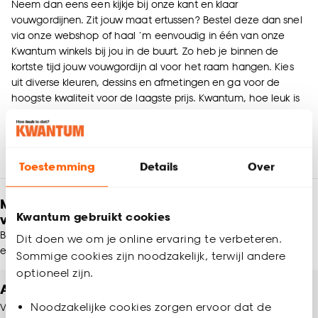
Neem dan eens een kijkje bij onze kant en klaar
vouwgordijnen. Zit jouw maat ertussen? Bestel deze dan snel
via onze webshop of haal ‘m eenvoudig in één van onze
Kwantum winkels bij jou in de buurt. Zo heb je binnen de
kortste tijd jouw vouwgordijn al voor het raam hangen. Kies
uit diverse kleuren, dessins en afmetingen en ga voor de
hoogste kwaliteit voor de laagste prijs. Kwantum, hoe leuk is
dat?
Toestemming
Details
Over
Meld je aan en ontvang € 5,- korting op je
Kwantum gebruikt cookies
volgende bestelling
Blijf per e-mail op de hoogte van leuke aanbiedingen, inspiratie
Dit doen we om je online ervaring te verbeteren.
en meer!
Sommige cookies zijn noodzakelijk, terwijl andere
optioneel zijn.
Altijd een winkel in de buurt
Noodzakelijke cookies zorgen ervoor dat de
Vind jouw Kwantum winkel