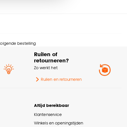
oerlengte
90 CM
nze
cookieverklaring
.
rantietermijn
24 maanden
urtint
Zwart
 volgende bestelling
menstelling
Touw 70%, Metaal 30%
Ruilen of
retourneren?
ting
E27 fitting
Zo werkt het
ltage
230 V
Ruilen en retourneren
ntal lichtbronnen
1 Stk
Altijd bereikbaar
ngte
40 CM
Klantenservice
Winkels en openingstijden
Woonkamer, Eetkamer,