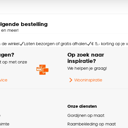
Sn
e deze keuze altijd nog kan aanpassen, bekijk hiervoor o
Ga
olgende bestelling
e en meer!
Kle
n de winkel
Laten bezorgen of gratis afhalen
€ 5,- korting op je
Sa
agen?
Op zoek naar
inspiratie?
 op met onze
Fit
e
We helpen je graag!
Vo
vice
Wooninspiratie
Aa
Onze diensten
Le
e
Gordijnen op maat
ruimte
Raambekleding op maat