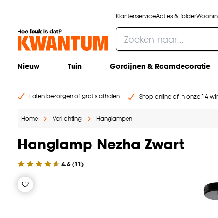
Klantenservice
Acties & folder
Woonins
Nieuw
Tuin
Gordijnen & Raamdecoratie
Laten bezorgen of gratis afhalen
Shop online of in onze 14 win
Home
Verlichting
Hanglampen
Hanglamp Nezha Zwart
4.6
(
11
)