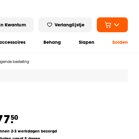
jn Kwantum
Verlanglijstje
ccessoires
Behang
Slapen
Solden
olgende bestelling
77.
50
innen 2-3 werkdagen bezorgd
fhalen vanaf 5 dagen