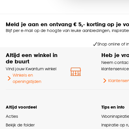
Goed om te weten is dat j
Meld je aan en ontvang € 5,- korting op je v
Blijf per e-mail op de hoogte van leuke aanbiedingen, inspirati
Shop online of i
Altijd een winkel in
Heb je vr
de buurt
Neem contact
Vind jouw Kwantum winkel
klantenservic
Winkels en
Klantenser
openingstijden
Altijd voordeel
Tips en info
Acties
Wooninspirati
Bekijk de folder
Inspiratie op 