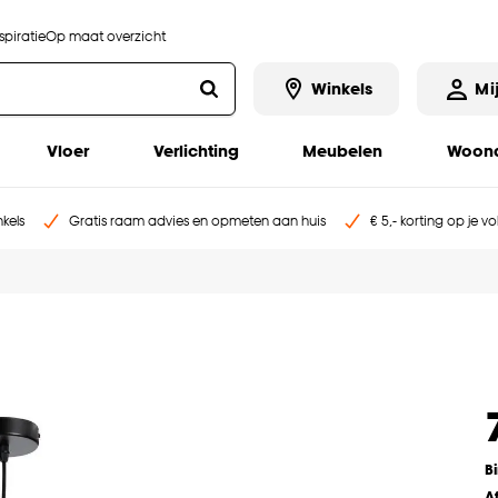
piratie
Op maat overzicht
Winkels
Mi
Vloer
Verlichting
Meubelen
Woona
kels
Gratis raam advies en opmeten aan huis
€ 5,- korting op je v
B
A