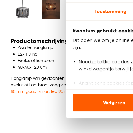
Toestemming
Kwantum gebruikt cooki
Dit doen we om je online e
Productomschrijving
zijn.
Zwarte hanglamp
E27 fitting
Exclusief lichtbron
Noodzakelijke cookies z
40x40x120 cm
winkelwagentje terwijl 
Hanglamp van gevlochten zwart touw brengt veel sfeer in je 
Analytische cookies (op
exclusief lichtbron. Voeg zelf een lichtbron naar keuze toe 
80 mm goud
,
smart led 95 mm goud
of
dimbare led lamp w
Marketing cookies (opt
Weigeren
ook buiten de website 
Klik op ‘Ja, alles toestaa
noodzakelijke cookies te 
accepteren door op ‘Cook