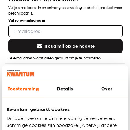
Vul je e-mailadres in en ontvang een melding zodra het product weer
beschikbaar is.
Vul je e-mailadres in
Houd mij op de hoogte
Je e-mailadres wordt alleen gebruikt om je te informeren.
Thuis laten bezorgen vanaf (+ € 34,99)
Gratis afhalen in de winkel
Toestemming
Details
Over
Altijd de laagste prijs
Deel jouw product & volg ons op social
Kwantum gebruikt cookies
Dit doen we om je online ervaring te verbeteren.
Sommige cookies zijn noodzakelijk, terwijl andere