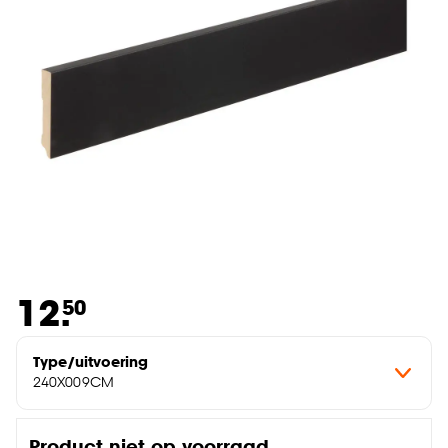
12.
50
Type/uitvoering
240X009CM
Product niet op voorraad