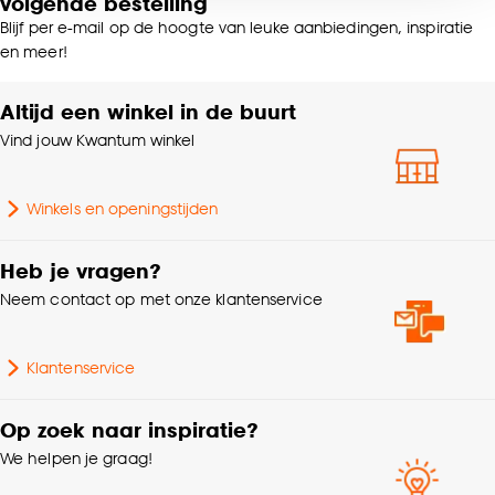
volgende bestelling
voor kiezen om bepaalde cookies wel of niet te
Blijf per e-mail op de hoogte van leuke aanbiedingen, inspiratie
accepteren door op ‘Cookies aanpassen’ te
Samenstelling
100% MDF
en meer!
klikken.
Altijd een winkel in de buurt
Breedte
9 CM
Goed om te weten is dat je deze keuze altijd nog
Vind jouw Kwantum winkel
kan aanpassen, bekijk hiervoor onze
Lengte
240 CM
cookieverklaring
.
Winkels en openingstijden
Kleurtint
Zwart
Heb je vragen?
Dikte
1.4 CM
Neem contact op met onze klantenservice
Gewicht
1.781 Kg
Klantenservice
Zelfklevend
Nee
Op zoek naar inspiratie?
We helpen je graag!
Garantietermijn
24 maanden