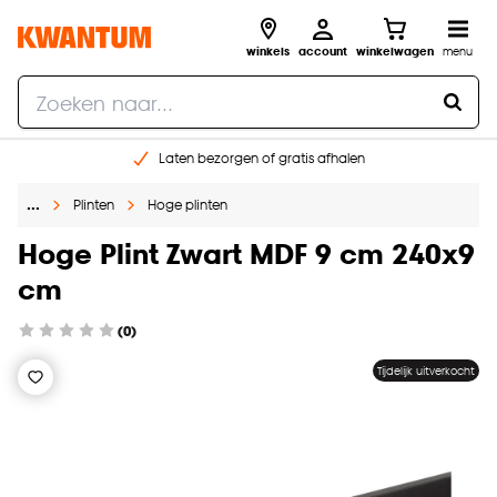
winkels
account
winkelwagen
menu
Laten bezorgen of gratis afhalen
Shop online of in onze 14 winkels
…
Plinten
Hoge plinten
Gratis raam advies en opmeten aan huis
€ 5,- korting op je volgende bestelling
Hoge Plint Zwart MDF 9 cm 240x9
cm
(0)
Tijdelijk uitverkocht